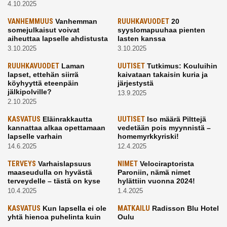
4.10.2025
VANHEMMUUS
Vanhemman
RUUHKAVUODET
20
somejulkaisut voivat
syyslomapuuhaa pienten
aiheuttaa lapselle ahdistusta
lasten kanssa
3.10.2025
3.10.2025
RUUHKAVUODET
Laman
UUTISET
Tutkimus: Kouluihin
lapset, ettehän siirrä
kaivataan takaisin kuria ja
köyhyyttä eteenpäin
järjestystä
jälkipolville?
13.9.2025
2.10.2025
KASVATUS
Eläinrakkautta
UUTISET
Iso määrä Pilttejä
kannattaa alkaa opettamaan
vedetään pois myynnistä –
lapselle varhain
homemyrkkyriski!
14.6.2025
12.4.2025
TERVEYS
Varhaislapsuus
NIMET
Velociraptorista
maaseudulla on hyvästä
Paroniin, nämä nimet
terveydelle – tästä on kyse
hylättiin vuonna 2024!
10.4.2025
1.4.2025
KASVATUS
Kun lapsella ei ole
MATKAILU
Radisson Blu Hotel
yhtä hienoa puhelinta kuin
Oulu
kavereilla
24.3.2025