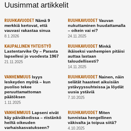
Uusimmat artikkelit
RUUHKAVUODET
Nämä 9
RUUHKAVUODET
Vauvan
merkkiä kertovat, että
nukuttaminen huudattamalla
vauvasi rakastaa sinua
– oikein vai ei?
8.1.2026
24.11.2025
KAUPALLINEN YHTEISTYÖ
RUUHKAVUODET
Minkä
Lastentarvike Oy – Parasta
ikäiseksi vanhempien pitäisi
lapsellesi jo vuodesta 1967
auttaa lastaan
taloudellisesti?
21.11.2025
14.11.2025
VANHEMMUUS
Isyys
RUUHKAVUODET
Nainen, näin
leskeyden myötä – kun
selätät haasteet aikuisiän
puoliso tekee
ystävyyssuhteissa ja löydät
peruuttamattoman
uusia ystäviä
päätöksen
7.10.2025
1.11.2025
VANHEMMUUS
Lapseni eivät
RUUHKAVUODET
Miten
käy päiväkodissa – riistänkö
tunnistaa hengellinen
heiltä oikeuden
väkivalta ja toipua siitä?
varhaiskasvatukseen?
4.10.2025