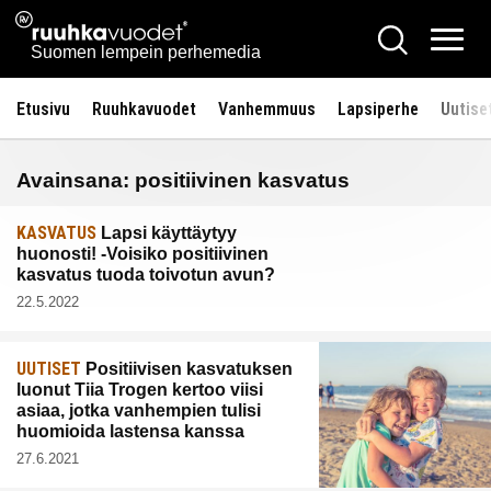
Siirry
Ruuhkavuodet.fi
Hae
sisältöön
Vali
Suomen lempein perhemedia
Etusivu
Ruuhkavuodet
Vanhemmuus
Lapsiperhe
Uutise
Avainsana:
positiivinen kasvatus
KASVATUS
Lapsi käyttäytyy
huonosti! -Voisiko positiivinen
kasvatus tuoda toivotun avun?
22.5.2022
UUTISET
Positiivisen kasvatuksen
luonut Tiia Trogen kertoo viisi
asiaa, jotka vanhempien tulisi
huomioida lastensa kanssa
27.6.2021