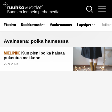
Siirry
Ruuhkavuodet.fi
Hae
sisältöön
Vali
Suomen lempein perhemedia
Etusivu
Ruuhkavuodet
Vanhemmuus
Lapsiperhe
Uutise
Avainsana:
poika hameessa
MIELIPIDE
Kun pieni poika haluaa
pukeutua mekkoon
22.9.2023