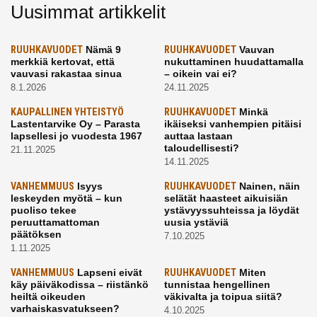
Uusimmat artikkelit
RUUHKAVUODET
Nämä 9
RUUHKAVUODET
Vauvan
merkkiä kertovat, että
nukuttaminen huudattamalla
vauvasi rakastaa sinua
– oikein vai ei?
8.1.2026
24.11.2025
KAUPALLINEN YHTEISTYÖ
RUUHKAVUODET
Minkä
Lastentarvike Oy – Parasta
ikäiseksi vanhempien pitäisi
lapsellesi jo vuodesta 1967
auttaa lastaan
taloudellisesti?
21.11.2025
14.11.2025
VANHEMMUUS
Isyys
RUUHKAVUODET
Nainen, näin
leskeyden myötä – kun
selätät haasteet aikuisiän
puoliso tekee
ystävyyssuhteissa ja löydät
peruuttamattoman
uusia ystäviä
päätöksen
7.10.2025
1.11.2025
VANHEMMUUS
Lapseni eivät
RUUHKAVUODET
Miten
käy päiväkodissa – riistänkö
tunnistaa hengellinen
heiltä oikeuden
väkivalta ja toipua siitä?
varhaiskasvatukseen?
4.10.2025