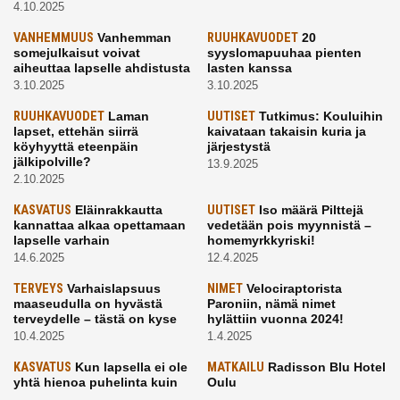
4.10.2025
VANHEMMUUS
Vanhemman
RUUHKAVUODET
20
somejulkaisut voivat
syyslomapuuhaa pienten
aiheuttaa lapselle ahdistusta
lasten kanssa
3.10.2025
3.10.2025
RUUHKAVUODET
Laman
UUTISET
Tutkimus: Kouluihin
lapset, ettehän siirrä
kaivataan takaisin kuria ja
köyhyyttä eteenpäin
järjestystä
jälkipolville?
13.9.2025
2.10.2025
KASVATUS
Eläinrakkautta
UUTISET
Iso määrä Pilttejä
kannattaa alkaa opettamaan
vedetään pois myynnistä –
lapselle varhain
homemyrkkyriski!
14.6.2025
12.4.2025
TERVEYS
Varhaislapsuus
NIMET
Velociraptorista
maaseudulla on hyvästä
Paroniin, nämä nimet
terveydelle – tästä on kyse
hylättiin vuonna 2024!
10.4.2025
1.4.2025
KASVATUS
Kun lapsella ei ole
MATKAILU
Radisson Blu Hotel
yhtä hienoa puhelinta kuin
Oulu
kavereilla
24.3.2025