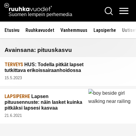
Siirry
Ruuhkavuodet.fi
Hae
sisältöön
Vali
Suomen lempein perhemedia
Etusivu
Ruuhkavuodet
Vanhemmuus
Lapsiperhe
Uutise
Avainsana:
pituuskasvu
TERVEYS
HUS: Todella pitkät lapset
tutkittava erikoissairaanhoidossa
15.5.2023
LAPSIPERHE
Lapsen
pituusennuste: näin lasket kuinka
pitkäksi lapsesi kasvaa
21.6.2021