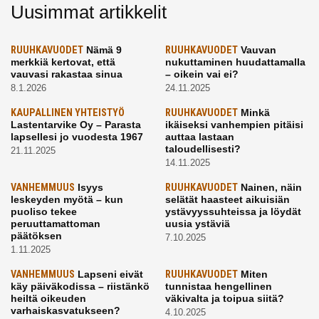
Uusimmat artikkelit
RUUHKAVUODET
Nämä 9
RUUHKAVUODET
Vauvan
merkkiä kertovat, että
nukuttaminen huudattamalla
vauvasi rakastaa sinua
– oikein vai ei?
8.1.2026
24.11.2025
KAUPALLINEN YHTEISTYÖ
RUUHKAVUODET
Minkä
Lastentarvike Oy – Parasta
ikäiseksi vanhempien pitäisi
lapsellesi jo vuodesta 1967
auttaa lastaan
taloudellisesti?
21.11.2025
14.11.2025
VANHEMMUUS
Isyys
RUUHKAVUODET
Nainen, näin
leskeyden myötä – kun
selätät haasteet aikuisiän
puoliso tekee
ystävyyssuhteissa ja löydät
peruuttamattoman
uusia ystäviä
päätöksen
7.10.2025
1.11.2025
VANHEMMUUS
Lapseni eivät
RUUHKAVUODET
Miten
käy päiväkodissa – riistänkö
tunnistaa hengellinen
heiltä oikeuden
väkivalta ja toipua siitä?
varhaiskasvatukseen?
4.10.2025