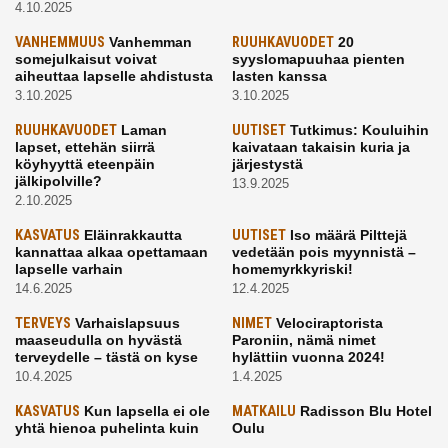
4.10.2025
VANHEMMUUS
Vanhemman
RUUHKAVUODET
20
somejulkaisut voivat
syyslomapuuhaa pienten
aiheuttaa lapselle ahdistusta
lasten kanssa
3.10.2025
3.10.2025
RUUHKAVUODET
Laman
UUTISET
Tutkimus: Kouluihin
lapset, ettehän siirrä
kaivataan takaisin kuria ja
köyhyyttä eteenpäin
järjestystä
jälkipolville?
13.9.2025
2.10.2025
KASVATUS
Eläinrakkautta
UUTISET
Iso määrä Pilttejä
kannattaa alkaa opettamaan
vedetään pois myynnistä –
lapselle varhain
homemyrkkyriski!
14.6.2025
12.4.2025
TERVEYS
Varhaislapsuus
NIMET
Velociraptorista
maaseudulla on hyvästä
Paroniin, nämä nimet
terveydelle – tästä on kyse
hylättiin vuonna 2024!
10.4.2025
1.4.2025
KASVATUS
Kun lapsella ei ole
MATKAILU
Radisson Blu Hotel
yhtä hienoa puhelinta kuin
Oulu
kavereilla
24.3.2025