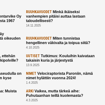
RUUHKAVUODET
Minkä ikäiseksi
ntarvike Oy
vanhempien pitäisi auttaa lastaan
esta 1967
taloudellisesti?
14.11.2025
käy
RUUHKAVUODET
ltä oikeuden
Miten tunnistaa
hengellinen väkivalta ja toipua siitä?
4.10.2025
UUTISET
 ettehän
Tutkimus: Kouluihin kaivataan
kipolville?
takaisin kuria ja järjestystä
13.9.2025
NIMET
seudulla on
Velociraptorista Paroniin, nämä
on kyse
nimet hylättiin vuonna 2024!
1.4.2025
ARKI
a: Muista
Vaikea, mutta tärkeä aihe:
Puhutaanhan teillä kuolemasta?
4.3.2025