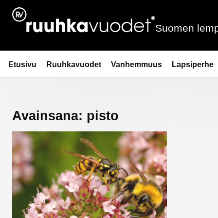
Siirry
sisältöön
Suomen lemp
Ruuhkavuodet.fi
Etusivu
Ruuhkavuodet
Vanhemmuus
Lapsiperhe
Avainsana:
pisto