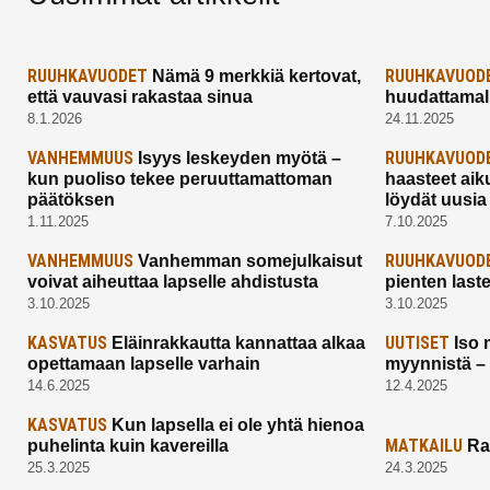
RUUHKAVUODET
RUUHKAVUOD
Nämä 9 merkkiä kertovat,
että vauvasi rakastaa sinua
huudattamall
8.1.2026
24.11.2025
VANHEMMUUS
RUUHKAVUOD
Isyys leskeyden myötä –
kun puoliso tekee peruuttamattoman
haasteet aik
päätöksen
löydät uusia
1.11.2025
7.10.2025
VANHEMMUUS
RUUHKAVUOD
Vanhemman somejulkaisut
voivat aiheuttaa lapselle ahdistusta
pienten last
3.10.2025
3.10.2025
KASVATUS
UUTISET
Eläinrakkautta kannattaa alkaa
Iso 
opettamaan lapselle varhain
myynnistä –
14.6.2025
12.4.2025
KASVATUS
Kun lapsella ei ole yhtä hienoa
MATKAILU
puhelinta kuin kavereilla
Ra
25.3.2025
24.3.2025