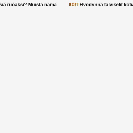
KOTI
siä ruoaksi? Muista nämä
Hyödynnä talvikelit koti
t paremman aterian
– 2 näppärää vinkkiä!
24.2.2025
Etusivu
Meistä
Ruuhkavuodet
Lapsiperhe
Vanhemmuus
Tietosuojalauseke
© 2026 Ruuhkavuodet.fi. Kaikki oikeudet pidätetään.