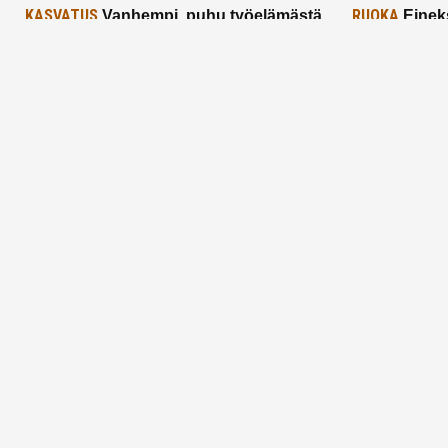
KASVATUS
RUOKA
Vanhempi, puhu työelämästä
Einek
lapselle – mutta mieti sanojasi!
asiat ja saa
25.2.2025
24.2.2025
Aitoa vertaistukea perhearkeen, lempeästi
myötäeläen
Facebook
Instagram
TikTok
X