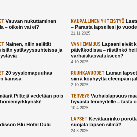
ET
KAUPALLINEN YHTEISTYÖ
Vauvan nukuttaminen
Laste
a – oikein vai ei?
– Parasta lapsellesi jo vuod
21.11.2025
ET
VANHEMMUUS
Nainen, näin selätät
Lapseni eivät 
uisiän ystävyyssuhteissa ja
päiväkodissa – riistänkö hei
 ystäviä
varhaiskasvatukseen?
4.10.2025
ET
RUUHKAVUODET
20 syyslomapuuhaa
Laman lapset,
en kanssa
siirrä köyhyyttä eteenpäin jäl
2.10.2025
TERVEYS
määrä Pilttejä vedetään pois
Varhaislapsuus maa
 homemyrkkyriski!
hyvästä terveydelle – tästä 
10.4.2025
LAPSET
Kevätaurinko porotta
disson Blu Hotel Oulu
suojata lapsen silmät!
24.3.2025