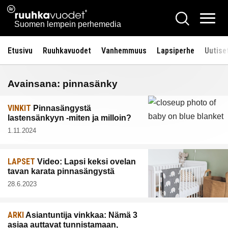
Siirry
Ruuhkavuodet.fi
Hae
sisältöön
Vali
Suomen lempein perhemedia
Etusivu
Ruuhkavuodet
Vanhemmuus
Lapsiperhe
Uutise
Avainsana:
pinnasänky
VINKIT
Pinnasängystä
lastensänkyyn -miten ja milloin?
1.11.2024
LAPSET
Video: Lapsi keksi ovelan
tavan karata pinnasängystä
28.6.2023
ARKI
Asiantuntija vinkkaa: Nämä 3
asiaa auttavat tunnistamaan,