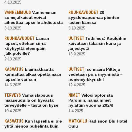
4.10.2025
VANHEMMUUS
Vanhemman
RUUHKAVUODET
20
somejulkaisut voivat
syyslomapuuhaa pienten
aiheuttaa lapselle ahdistusta
lasten kanssa
3.10.2025
3.10.2025
RUUHKAVUODET
Laman
UUTISET
Tutkimus: Kouluihin
lapset, ettehän siirrä
kaivataan takaisin kuria ja
köyhyyttä eteenpäin
järjestystä
jälkipolville?
13.9.2025
2.10.2025
KASVATUS
Eläinrakkautta
UUTISET
Iso määrä Pilttejä
kannattaa alkaa opettamaan
vedetään pois myynnistä –
lapselle varhain
homemyrkkyriski!
14.6.2025
12.4.2025
TERVEYS
Varhaislapsuus
NIMET
Velociraptorista
maaseudulla on hyvästä
Paroniin, nämä nimet
terveydelle – tästä on kyse
hylättiin vuonna 2024!
10.4.2025
1.4.2025
KASVATUS
Kun lapsella ei ole
MATKAILU
Radisson Blu Hotel
yhtä hienoa puhelinta kuin
Oulu
kavereilla
24.3.2025