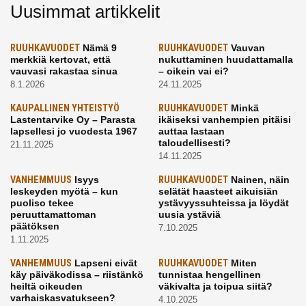
Uusimmat artikkelit
RUUHKAVUODET
Nämä 9
RUUHKAVUODET
Vauvan
merkkiä kertovat, että
nukuttaminen huudattamalla
vauvasi rakastaa sinua
– oikein vai ei?
8.1.2026
24.11.2025
KAUPALLINEN YHTEISTYÖ
RUUHKAVUODET
Minkä
Lastentarvike Oy – Parasta
ikäiseksi vanhempien pitäisi
lapsellesi jo vuodesta 1967
auttaa lastaan
taloudellisesti?
21.11.2025
14.11.2025
VANHEMMUUS
Isyys
RUUHKAVUODET
Nainen, näin
leskeyden myötä – kun
selätät haasteet aikuisiän
puoliso tekee
ystävyyssuhteissa ja löydät
peruuttamattoman
uusia ystäviä
päätöksen
7.10.2025
1.11.2025
VANHEMMUUS
Lapseni eivät
RUUHKAVUODET
Miten
käy päiväkodissa – riistänkö
tunnistaa hengellinen
heiltä oikeuden
väkivalta ja toipua siitä?
varhaiskasvatukseen?
4.10.2025