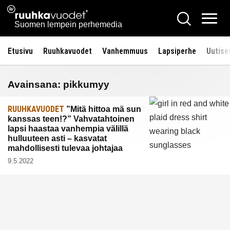
Siirry
Ruuhkavuodet.fi
Hae
sisältöön
Vali
Suomen lempein perhemedia
Etusivu
Ruuhkavuodet
Vanhemmuus
Lapsiperhe
Uutise
Avainsana:
pikkumyy
RUUHKAVUODET
”Mitä hittoa mä sun
kanssas teen!?” Vahvatahtoinen
lapsi haastaa vanhempia välillä
hulluuteen asti – kasvatat
mahdollisesti tulevaa johtajaa
9.5.2022