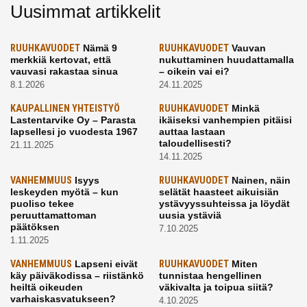
Uusimmat artikkelit
RUUHKAVUODET
Nämä 9
RUUHKAVUODET
Vauvan
merkkiä kertovat, että
nukuttaminen huudattamalla
vauvasi rakastaa sinua
– oikein vai ei?
8.1.2026
24.11.2025
KAUPALLINEN YHTEISTYÖ
RUUHKAVUODET
Minkä
Lastentarvike Oy – Parasta
ikäiseksi vanhempien pitäisi
lapsellesi jo vuodesta 1967
auttaa lastaan
taloudellisesti?
21.11.2025
14.11.2025
VANHEMMUUS
Isyys
RUUHKAVUODET
Nainen, näin
leskeyden myötä – kun
selätät haasteet aikuisiän
puoliso tekee
ystävyyssuhteissa ja löydät
peruuttamattoman
uusia ystäviä
päätöksen
7.10.2025
1.11.2025
VANHEMMUUS
Lapseni eivät
RUUHKAVUODET
Miten
käy päiväkodissa – riistänkö
tunnistaa hengellinen
heiltä oikeuden
väkivalta ja toipua siitä?
varhaiskasvatukseen?
4.10.2025