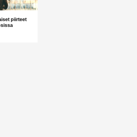
iset piirteet
psissa