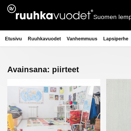
Siirry
sisältöön
Suomen lemp
Ruuhkavuodet.fi
Etusivu
Ruuhkavuodet
Vanhemmuus
Lapsiperhe
Avainsana:
piirteet