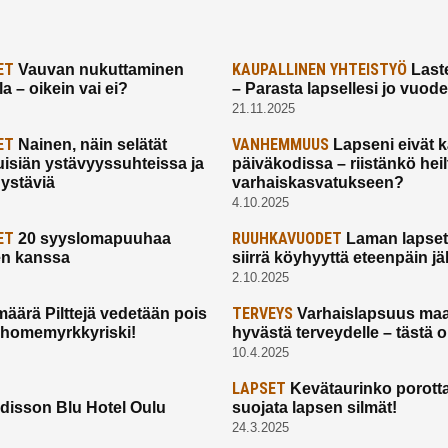
ET
KAUPALLINEN YHTEISTYÖ
Vauvan nukuttaminen
Laste
a – oikein vai ei?
– Parasta lapsellesi jo vuod
21.11.2025
ET
VANHEMMUUS
Nainen, näin selätät
Lapseni eivät 
uisiän ystävyyssuhteissa ja
päiväkodissa – riistänkö hei
 ystäviä
varhaiskasvatukseen?
4.10.2025
ET
RUUHKAVUODET
20 syyslomapuuhaa
Laman lapset,
en kanssa
siirrä köyhyyttä eteenpäin jäl
2.10.2025
TERVEYS
määrä Pilttejä vedetään pois
Varhaislapsuus maa
 homemyrkkyriski!
hyvästä terveydelle – tästä 
10.4.2025
LAPSET
Kevätaurinko porotta
disson Blu Hotel Oulu
suojata lapsen silmät!
24.3.2025