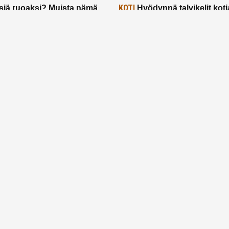
KOTI
siä ruoaksi? Muista nämä
Hyödynnä talvikelit koti
t paremman aterian
– 2 näppärää vinkkiä!
24.2.2025
Etusivu
Meistä
Ruuhkavuodet
Lapsiperhe
Vanhemmuus
Tietosuojalauseke
© 2026 Ruuhkavuodet.fi. Kaikki oikeudet pidätetään.