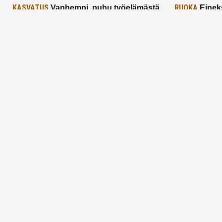
KASVATUS
RUOKA
Vanhempi, puhu työelämästä
Einek
lapselle – mutta mieti sanojasi!
asiat ja saa
25.2.2025
24.2.2025
Aitoa vertaistukea perhearkeen, lempeästi
myötäeläen
Facebook
Instagram
TikTok
X