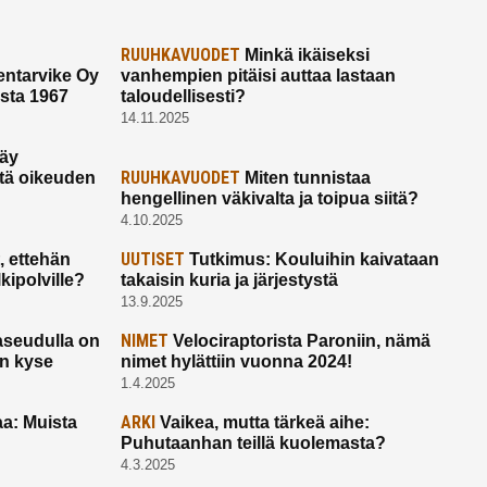
RUUHKAVUODET
Minkä ikäiseksi
ntarvike Oy
vanhempien pitäisi auttaa lastaan
esta 1967
taloudellisesti?
14.11.2025
käy
RUUHKAVUODET
ltä oikeuden
Miten tunnistaa
hengellinen väkivalta ja toipua siitä?
4.10.2025
UUTISET
 ettehän
Tutkimus: Kouluihin kaivataan
kipolville?
takaisin kuria ja järjestystä
13.9.2025
NIMET
seudulla on
Velociraptorista Paroniin, nämä
on kyse
nimet hylättiin vuonna 2024!
1.4.2025
ARKI
a: Muista
Vaikea, mutta tärkeä aihe:
Puhutaanhan teillä kuolemasta?
4.3.2025