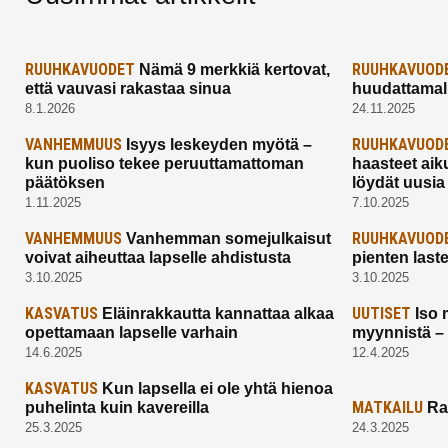
RUUHKAVUODET
RUUHKAVUOD
Nämä 9 merkkiä kertovat,
että vauvasi rakastaa sinua
huudattamall
8.1.2026
24.11.2025
VANHEMMUUS
RUUHKAVUOD
Isyys leskeyden myötä –
kun puoliso tekee peruuttamattoman
haasteet aik
päätöksen
löydät uusia
1.11.2025
7.10.2025
VANHEMMUUS
RUUHKAVUOD
Vanhemman somejulkaisut
voivat aiheuttaa lapselle ahdistusta
pienten last
3.10.2025
3.10.2025
KASVATUS
UUTISET
Eläinrakkautta kannattaa alkaa
Iso 
opettamaan lapselle varhain
myynnistä –
14.6.2025
12.4.2025
KASVATUS
Kun lapsella ei ole yhtä hienoa
MATKAILU
puhelinta kuin kavereilla
Ra
25.3.2025
24.3.2025