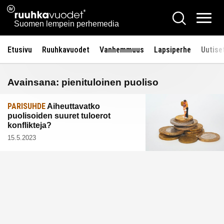
Siirry
Ruuhkavuodet.fi
Hae
sisältöön
Vali
Suomen lempein perhemedia
Etusivu
Ruuhkavuodet
Vanhemmuus
Lapsiperhe
Uutise
Avainsana:
pienituloinen puoliso
PARISUHDE
Aiheuttavatko
puolisoiden suuret tuloerot
konflikteja?
15.5.2023