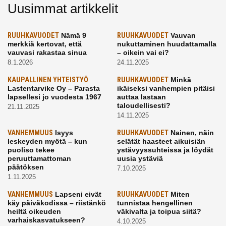
Uusimmat artikkelit
RUUHKAVUODET
Nämä 9
RUUHKAVUODET
Vauvan
merkkiä kertovat, että
nukuttaminen huudattamalla
vauvasi rakastaa sinua
– oikein vai ei?
8.1.2026
24.11.2025
KAUPALLINEN YHTEISTYÖ
RUUHKAVUODET
Minkä
Lastentarvike Oy – Parasta
ikäiseksi vanhempien pitäisi
lapsellesi jo vuodesta 1967
auttaa lastaan
taloudellisesti?
21.11.2025
14.11.2025
VANHEMMUUS
Isyys
RUUHKAVUODET
Nainen, näin
leskeyden myötä – kun
selätät haasteet aikuisiän
puoliso tekee
ystävyyssuhteissa ja löydät
peruuttamattoman
uusia ystäviä
päätöksen
7.10.2025
1.11.2025
VANHEMMUUS
Lapseni eivät
RUUHKAVUODET
Miten
käy päiväkodissa – riistänkö
tunnistaa hengellinen
heiltä oikeuden
väkivalta ja toipua siitä?
varhaiskasvatukseen?
4.10.2025