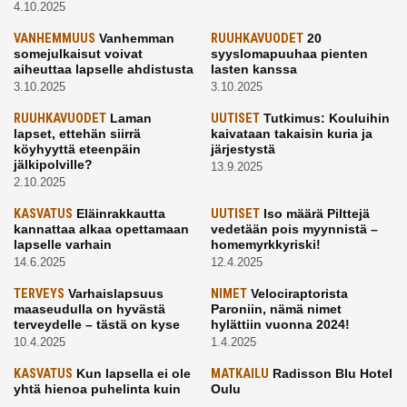
4.10.2025
VANHEMMUUS
Vanhemman
RUUHKAVUODET
20
somejulkaisut voivat
syyslomapuuhaa pienten
aiheuttaa lapselle ahdistusta
lasten kanssa
3.10.2025
3.10.2025
RUUHKAVUODET
Laman
UUTISET
Tutkimus: Kouluihin
lapset, ettehän siirrä
kaivataan takaisin kuria ja
köyhyyttä eteenpäin
järjestystä
jälkipolville?
13.9.2025
2.10.2025
KASVATUS
Eläinrakkautta
UUTISET
Iso määrä Pilttejä
kannattaa alkaa opettamaan
vedetään pois myynnistä –
lapselle varhain
homemyrkkyriski!
14.6.2025
12.4.2025
TERVEYS
Varhaislapsuus
NIMET
Velociraptorista
maaseudulla on hyvästä
Paroniin, nämä nimet
terveydelle – tästä on kyse
hylättiin vuonna 2024!
10.4.2025
1.4.2025
KASVATUS
Kun lapsella ei ole
MATKAILU
Radisson Blu Hotel
yhtä hienoa puhelinta kuin
Oulu
kavereilla
24.3.2025