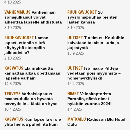
4.10.2025
VANHEMMUUS
Vanhemman
RUUHKAVUODET
20
somejulkaisut voivat
syyslomapuuhaa pienten
aiheuttaa lapselle ahdistusta
lasten kanssa
3.10.2025
3.10.2025
RUUHKAVUODET
Laman
UUTISET
Tutkimus: Kouluihin
lapset, ettehän siirrä
kaivataan takaisin kuria ja
köyhyyttä eteenpäin
järjestystä
jälkipolville?
13.9.2025
2.10.2025
KASVATUS
Eläinrakkautta
UUTISET
Iso määrä Pilttejä
kannattaa alkaa opettamaan
vedetään pois myynnistä –
lapselle varhain
homemyrkkyriski!
14.6.2025
12.4.2025
TERVEYS
Varhaislapsuus
NIMET
Velociraptorista
maaseudulla on hyvästä
Paroniin, nämä nimet
terveydelle – tästä on kyse
hylättiin vuonna 2024!
10.4.2025
1.4.2025
KASVATUS
Kun lapsella ei ole
MATKAILU
Radisson Blu Hotel
yhtä hienoa puhelinta kuin
Oulu
kavereilla
24.3.2025