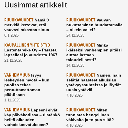
Uusimmat artikkelit
RUUHKAVUODET
Nämä 9
RUUHKAVUODET
Vauvan
merkkiä kertovat, että
nukuttaminen huudattamalla
vauvasi rakastaa sinua
– oikein vai ei?
8.1.2026
24.11.2025
KAUPALLINEN YHTEISTYÖ
RUUHKAVUODET
Minkä
Lastentarvike Oy – Parasta
ikäiseksi vanhempien pitäisi
lapsellesi jo vuodesta 1967
auttaa lastaan
taloudellisesti?
21.11.2025
14.11.2025
VANHEMMUUS
Isyys
RUUHKAVUODET
Nainen, näin
leskeyden myötä – kun
selätät haasteet aikuisiän
puoliso tekee
ystävyyssuhteissa ja löydät
peruuttamattoman
uusia ystäviä
päätöksen
7.10.2025
1.11.2025
VANHEMMUUS
Lapseni eivät
RUUHKAVUODET
Miten
käy päiväkodissa – riistänkö
tunnistaa hengellinen
heiltä oikeuden
väkivalta ja toipua siitä?
varhaiskasvatukseen?
4.10.2025