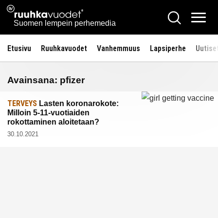
Siirry
Ruuhkavuodet.fi
Hae
sisältöön
Vali
Suomen lempein perhemedia
Etusivu
Ruuhkavuodet
Vanhemmuus
Lapsiperhe
Uutise
Avainsana:
pfizer
TERVEYS
Lasten koronarokote:
Milloin 5-11-vuotiaiden
rokottaminen aloitetaan?
30.10.2021