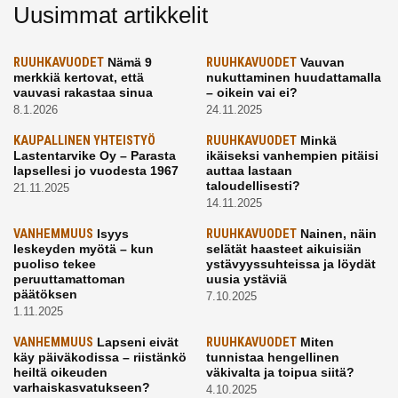
Uusimmat artikkelit
RUUHKAVUODET
Nämä 9
RUUHKAVUODET
Vauvan
merkkiä kertovat, että
nukuttaminen huudattamalla
vauvasi rakastaa sinua
– oikein vai ei?
8.1.2026
24.11.2025
KAUPALLINEN YHTEISTYÖ
RUUHKAVUODET
Minkä
Lastentarvike Oy – Parasta
ikäiseksi vanhempien pitäisi
lapsellesi jo vuodesta 1967
auttaa lastaan
taloudellisesti?
21.11.2025
14.11.2025
VANHEMMUUS
Isyys
RUUHKAVUODET
Nainen, näin
leskeyden myötä – kun
selätät haasteet aikuisiän
puoliso tekee
ystävyyssuhteissa ja löydät
peruuttamattoman
uusia ystäviä
päätöksen
7.10.2025
1.11.2025
VANHEMMUUS
Lapseni eivät
RUUHKAVUODET
Miten
käy päiväkodissa – riistänkö
tunnistaa hengellinen
heiltä oikeuden
väkivalta ja toipua siitä?
varhaiskasvatukseen?
4.10.2025