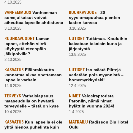
4.10.2025
VANHEMMUUS
Vanhemman
RUUHKAVUODET
20
somejulkaisut voivat
syyslomapuuhaa pienten
aiheuttaa lapselle ahdistusta
lasten kanssa
3.10.2025
3.10.2025
RUUHKAVUODET
Laman
UUTISET
Tutkimus: Kouluihin
lapset, ettehän siirrä
kaivataan takaisin kuria ja
köyhyyttä eteenpäin
järjestystä
jälkipolville?
13.9.2025
2.10.2025
KASVATUS
Eläinrakkautta
UUTISET
Iso määrä Pilttejä
kannattaa alkaa opettamaan
vedetään pois myynnistä –
lapselle varhain
homemyrkkyriski!
14.6.2025
12.4.2025
TERVEYS
Varhaislapsuus
NIMET
Velociraptorista
maaseudulla on hyvästä
Paroniin, nämä nimet
terveydelle – tästä on kyse
hylättiin vuonna 2024!
10.4.2025
1.4.2025
KASVATUS
Kun lapsella ei ole
MATKAILU
Radisson Blu Hotel
yhtä hienoa puhelinta kuin
Oulu
kavereilla
24.3.2025