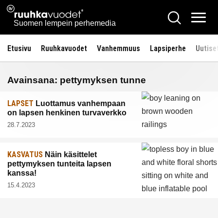
Siirry
Ruuhkavuodet.fi
Hae
sisältöön
Vali
Suomen lempein perhemedia
Etusivu
Ruuhkavuodet
Vanhemmuus
Lapsiperhe
Uutise
Avainsana:
pettymyksen tunne
LAPSET
Luottamus vanhempaan
on lapsen henkinen turvaverkko
28.7.2023
KASVATUS
Näin käsittelet
pettymyksen tunteita lapsen
kanssa!
15.4.2023