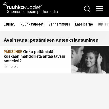
Siirry
Ruuhkavuodet.fi
Hae
sisältöön
Vali
Suomen lempein perhemedia
Etusivu
Ruuhkavuodet
Vanhemmuus
Lapsiperhe
Uutise
Avainsana:
pettämisen anteeksiantaminen
PARISUHDE
Onko pettämistä
koskaan mahdollista antaa täysin
anteeksi?
23.1.2023