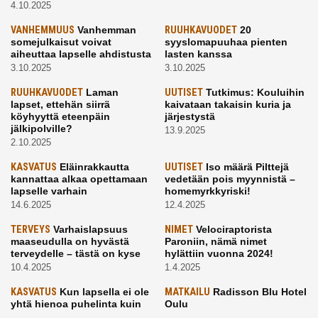
4.10.2025
VANHEMMUUS
Vanhemman
RUUHKAVUODET
20
somejulkaisut voivat
syyslomapuuhaa pienten
aiheuttaa lapselle ahdistusta
lasten kanssa
3.10.2025
3.10.2025
RUUHKAVUODET
Laman
UUTISET
Tutkimus: Kouluihin
lapset, ettehän siirrä
kaivataan takaisin kuria ja
köyhyyttä eteenpäin
järjestystä
jälkipolville?
13.9.2025
2.10.2025
KASVATUS
Eläinrakkautta
UUTISET
Iso määrä Pilttejä
kannattaa alkaa opettamaan
vedetään pois myynnistä –
lapselle varhain
homemyrkkyriski!
14.6.2025
12.4.2025
TERVEYS
Varhaislapsuus
NIMET
Velociraptorista
maaseudulla on hyvästä
Paroniin, nämä nimet
terveydelle – tästä on kyse
hylättiin vuonna 2024!
10.4.2025
1.4.2025
KASVATUS
Kun lapsella ei ole
MATKAILU
Radisson Blu Hotel
yhtä hienoa puhelinta kuin
Oulu
kavereilla
24.3.2025