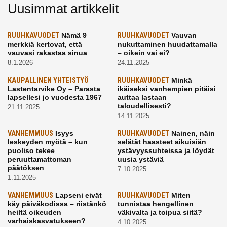
Uusimmat artikkelit
RUUHKAVUODET
Nämä 9
RUUHKAVUODET
Vauvan
merkkiä kertovat, että
nukuttaminen huudattamalla
vauvasi rakastaa sinua
– oikein vai ei?
8.1.2026
24.11.2025
KAUPALLINEN YHTEISTYÖ
RUUHKAVUODET
Minkä
Lastentarvike Oy – Parasta
ikäiseksi vanhempien pitäisi
lapsellesi jo vuodesta 1967
auttaa lastaan
taloudellisesti?
21.11.2025
14.11.2025
VANHEMMUUS
Isyys
RUUHKAVUODET
Nainen, näin
leskeyden myötä – kun
selätät haasteet aikuisiän
puoliso tekee
ystävyyssuhteissa ja löydät
peruuttamattoman
uusia ystäviä
päätöksen
7.10.2025
1.11.2025
VANHEMMUUS
Lapseni eivät
RUUHKAVUODET
Miten
käy päiväkodissa – riistänkö
tunnistaa hengellinen
heiltä oikeuden
väkivalta ja toipua siitä?
varhaiskasvatukseen?
4.10.2025