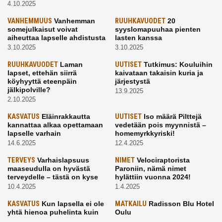
4.10.2025
VANHEMMUUS
Vanhemman
RUUHKAVUODET
20
somejulkaisut voivat
syyslomapuuhaa pienten
aiheuttaa lapselle ahdistusta
lasten kanssa
3.10.2025
3.10.2025
RUUHKAVUODET
Laman
UUTISET
Tutkimus: Kouluihin
lapset, ettehän siirrä
kaivataan takaisin kuria ja
köyhyyttä eteenpäin
järjestystä
jälkipolville?
13.9.2025
2.10.2025
KASVATUS
Eläinrakkautta
UUTISET
Iso määrä Pilttejä
kannattaa alkaa opettamaan
vedetään pois myynnistä –
lapselle varhain
homemyrkkyriski!
14.6.2025
12.4.2025
TERVEYS
Varhaislapsuus
NIMET
Velociraptorista
maaseudulla on hyvästä
Paroniin, nämä nimet
terveydelle – tästä on kyse
hylättiin vuonna 2024!
10.4.2025
1.4.2025
KASVATUS
Kun lapsella ei ole
MATKAILU
Radisson Blu Hotel
yhtä hienoa puhelinta kuin
Oulu
kavereilla
24.3.2025