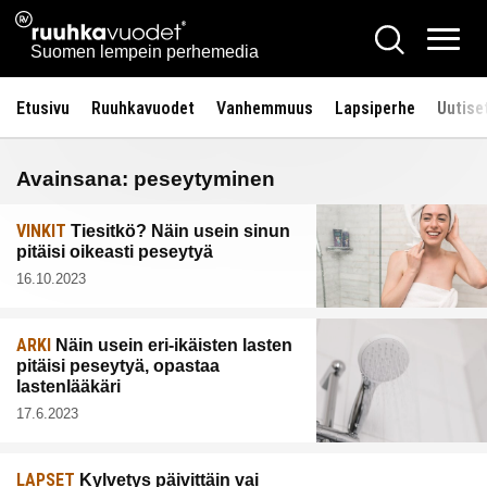
Siirry
Ruuhkavuodet.fi
Hae
sisältöön
Vali
Suomen lempein perhemedia
Etusivu
Ruuhkavuodet
Vanhemmuus
Lapsiperhe
Uutise
Avainsana:
peseytyminen
VINKIT
Tiesitkö? Näin usein sinun
pitäisi oikeasti peseytyä
16.10.2023
ARKI
Näin usein eri-ikäisten lasten
pitäisi peseytyä, opastaa
lastenlääkäri
17.6.2023
LAPSET
Kylvetys päivittäin vai