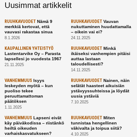
Uusimmat artikkelit
RUUHKAVUODET
Nämä 9
RUUHKAVUODET
Vauvan
merkkiä kertovat, että
nukuttaminen huudattamalla
vauvasi rakastaa sinua
– oikein vai ei?
8.1.2026
24.11.2025
KAUPALLINEN YHTEISTYÖ
RUUHKAVUODET
Minkä
Lastentarvike Oy – Parasta
ikäiseksi vanhempien pitäisi
lapsellesi jo vuodesta 1967
auttaa lastaan
taloudellisesti?
21.11.2025
14.11.2025
VANHEMMUUS
Isyys
RUUHKAVUODET
Nainen, näin
leskeyden myötä – kun
selätät haasteet aikuisiän
puoliso tekee
ystävyyssuhteissa ja löydät
peruuttamattoman
uusia ystäviä
päätöksen
7.10.2025
1.11.2025
VANHEMMUUS
Lapseni eivät
RUUHKAVUODET
Miten
käy päiväkodissa – riistänkö
tunnistaa hengellinen
heiltä oikeuden
väkivalta ja toipua siitä?
varhaiskasvatukseen?
4.10.2025