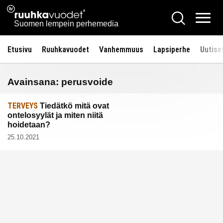
Siirry
Ruuhkavuodet.fi
Hae
sisältöön
Vali
Suomen lempein perhemedia
Etusivu
Ruuhkavuodet
Vanhemmuus
Lapsiperhe
Uutise
Avainsana:
perusvoide
TERVEYS
Tiedätkö mitä ovat
ontelosyylät ja miten niitä
hoidetaan?
25.10.2021