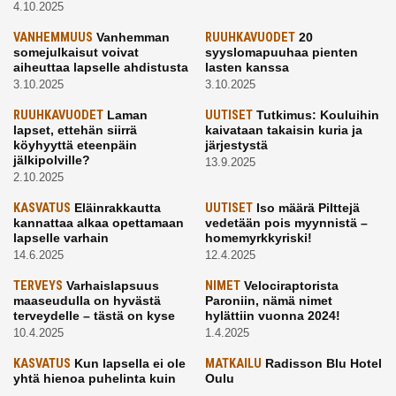
4.10.2025
VANHEMMUUS
Vanhemman
RUUHKAVUODET
20
somejulkaisut voivat
syyslomapuuhaa pienten
aiheuttaa lapselle ahdistusta
lasten kanssa
3.10.2025
3.10.2025
RUUHKAVUODET
Laman
UUTISET
Tutkimus: Kouluihin
lapset, ettehän siirrä
kaivataan takaisin kuria ja
köyhyyttä eteenpäin
järjestystä
jälkipolville?
13.9.2025
2.10.2025
KASVATUS
Eläinrakkautta
UUTISET
Iso määrä Pilttejä
kannattaa alkaa opettamaan
vedetään pois myynnistä –
lapselle varhain
homemyrkkyriski!
14.6.2025
12.4.2025
TERVEYS
Varhaislapsuus
NIMET
Velociraptorista
maaseudulla on hyvästä
Paroniin, nämä nimet
terveydelle – tästä on kyse
hylättiin vuonna 2024!
10.4.2025
1.4.2025
KASVATUS
Kun lapsella ei ole
MATKAILU
Radisson Blu Hotel
yhtä hienoa puhelinta kuin
Oulu
kavereilla
24.3.2025