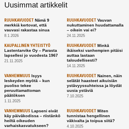
Uusimmat artikkelit
RUUHKAVUODET
Nämä 9
RUUHKAVUODET
Vauvan
merkkiä kertovat, että
nukuttaminen huudattamalla
vauvasi rakastaa sinua
– oikein vai ei?
8.1.2026
24.11.2025
KAUPALLINEN YHTEISTYÖ
RUUHKAVUODET
Minkä
Lastentarvike Oy – Parasta
ikäiseksi vanhempien pitäisi
lapsellesi jo vuodesta 1967
auttaa lastaan
taloudellisesti?
21.11.2025
14.11.2025
VANHEMMUUS
Isyys
RUUHKAVUODET
Nainen, näin
leskeyden myötä – kun
selätät haasteet aikuisiän
puoliso tekee
ystävyyssuhteissa ja löydät
peruuttamattoman
uusia ystäviä
päätöksen
7.10.2025
1.11.2025
VANHEMMUUS
Lapseni eivät
RUUHKAVUODET
Miten
käy päiväkodissa – riistänkö
tunnistaa hengellinen
heiltä oikeuden
väkivalta ja toipua siitä?
varhaiskasvatukseen?
4.10.2025