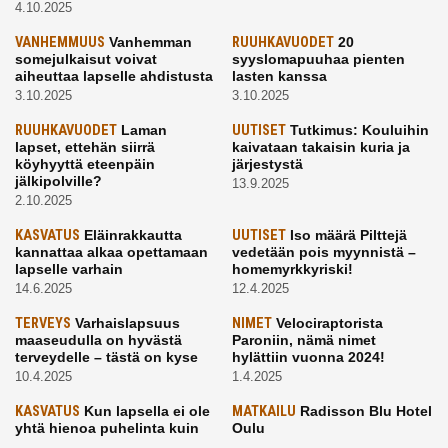
4.10.2025
VANHEMMUUS
Vanhemman
RUUHKAVUODET
20
somejulkaisut voivat
syyslomapuuhaa pienten
aiheuttaa lapselle ahdistusta
lasten kanssa
3.10.2025
3.10.2025
RUUHKAVUODET
Laman
UUTISET
Tutkimus: Kouluihin
lapset, ettehän siirrä
kaivataan takaisin kuria ja
köyhyyttä eteenpäin
järjestystä
jälkipolville?
13.9.2025
2.10.2025
KASVATUS
Eläinrakkautta
UUTISET
Iso määrä Pilttejä
kannattaa alkaa opettamaan
vedetään pois myynnistä –
lapselle varhain
homemyrkkyriski!
14.6.2025
12.4.2025
TERVEYS
Varhaislapsuus
NIMET
Velociraptorista
maaseudulla on hyvästä
Paroniin, nämä nimet
terveydelle – tästä on kyse
hylättiin vuonna 2024!
10.4.2025
1.4.2025
KASVATUS
Kun lapsella ei ole
MATKAILU
Radisson Blu Hotel
yhtä hienoa puhelinta kuin
Oulu
kavereilla
24.3.2025