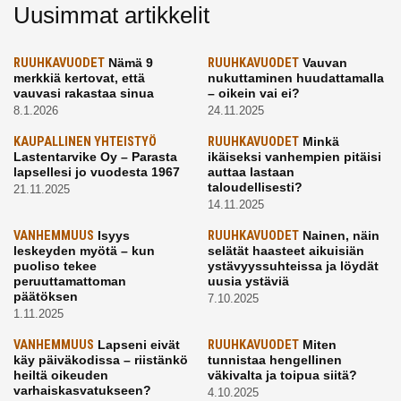
Uusimmat artikkelit
RUUHKAVUODET
Nämä 9
RUUHKAVUODET
Vauvan
merkkiä kertovat, että
nukuttaminen huudattamalla
vauvasi rakastaa sinua
– oikein vai ei?
8.1.2026
24.11.2025
KAUPALLINEN YHTEISTYÖ
RUUHKAVUODET
Minkä
Lastentarvike Oy – Parasta
ikäiseksi vanhempien pitäisi
lapsellesi jo vuodesta 1967
auttaa lastaan
taloudellisesti?
21.11.2025
14.11.2025
VANHEMMUUS
Isyys
RUUHKAVUODET
Nainen, näin
leskeyden myötä – kun
selätät haasteet aikuisiän
puoliso tekee
ystävyyssuhteissa ja löydät
peruuttamattoman
uusia ystäviä
päätöksen
7.10.2025
1.11.2025
VANHEMMUUS
Lapseni eivät
RUUHKAVUODET
Miten
käy päiväkodissa – riistänkö
tunnistaa hengellinen
heiltä oikeuden
väkivalta ja toipua siitä?
varhaiskasvatukseen?
4.10.2025