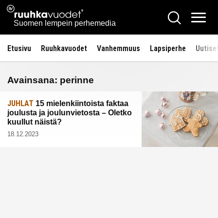
Siirry
Ruuhkavuodet.fi
Hae
sisältöön
Vali
Suomen lempein perhemedia
Etusivu
Ruuhkavuodet
Vanhemmuus
Lapsiperhe
Uutise
Avainsana:
perinne
JUHLAT
15 mielenkiintoista faktaa
joulusta ja joulunvietosta – Oletko
kuullut näistä?
18.12.2023