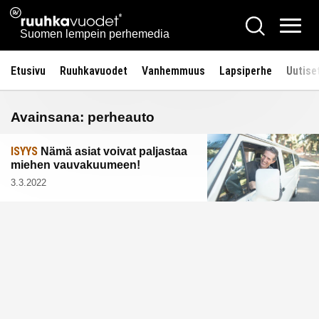
Siirry
Ruuhkavuodet.fi
Hae
sisältöön
Vali
Suomen lempein perhemedia
Etusivu
Ruuhkavuodet
Vanhemmuus
Lapsiperhe
Uutise
Avainsana:
perheauto
ISYYS
Nämä asiat voivat paljastaa
miehen vauvakuumeen!
3.3.2022