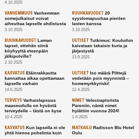
4.10.2025
VANHEMMUUS
Vanhemman
RUUHKAVUODET
20
somejulkaisut voivat
syyslomapuuhaa pienten
aiheuttaa lapselle ahdistusta
lasten kanssa
3.10.2025
3.10.2025
RUUHKAVUODET
Laman
UUTISET
Tutkimus: Kouluihin
lapset, ettehän siirrä
kaivataan takaisin kuria ja
köyhyyttä eteenpäin
järjestystä
jälkipolville?
13.9.2025
2.10.2025
KASVATUS
Eläinrakkautta
UUTISET
Iso määrä Pilttejä
kannattaa alkaa opettamaan
vedetään pois myynnistä –
lapselle varhain
homemyrkkyriski!
14.6.2025
12.4.2025
TERVEYS
Varhaislapsuus
NIMET
Velociraptorista
maaseudulla on hyvästä
Paroniin, nämä nimet
terveydelle – tästä on kyse
hylättiin vuonna 2024!
10.4.2025
1.4.2025
KASVATUS
Kun lapsella ei ole
MATKAILU
Radisson Blu Hotel
yhtä hienoa puhelinta kuin
Oulu
kavereilla
24.3.2025