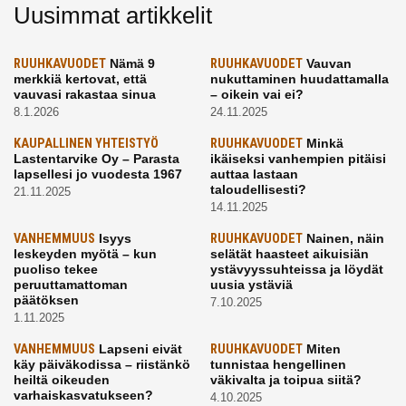
Uusimmat artikkelit
RUUHKAVUODET
Nämä 9
RUUHKAVUODET
Vauvan
merkkiä kertovat, että
nukuttaminen huudattamalla
vauvasi rakastaa sinua
– oikein vai ei?
8.1.2026
24.11.2025
KAUPALLINEN YHTEISTYÖ
RUUHKAVUODET
Minkä
Lastentarvike Oy – Parasta
ikäiseksi vanhempien pitäisi
lapsellesi jo vuodesta 1967
auttaa lastaan
taloudellisesti?
21.11.2025
14.11.2025
VANHEMMUUS
Isyys
RUUHKAVUODET
Nainen, näin
leskeyden myötä – kun
selätät haasteet aikuisiän
puoliso tekee
ystävyyssuhteissa ja löydät
peruuttamattoman
uusia ystäviä
päätöksen
7.10.2025
1.11.2025
VANHEMMUUS
Lapseni eivät
RUUHKAVUODET
Miten
käy päiväkodissa – riistänkö
tunnistaa hengellinen
heiltä oikeuden
väkivalta ja toipua siitä?
varhaiskasvatukseen?
4.10.2025