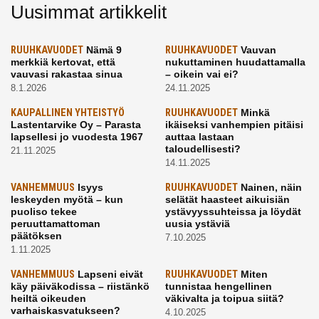
Uusimmat artikkelit
RUUHKAVUODET
Nämä 9
RUUHKAVUODET
Vauvan
merkkiä kertovat, että
nukuttaminen huudattamalla
vauvasi rakastaa sinua
– oikein vai ei?
8.1.2026
24.11.2025
KAUPALLINEN YHTEISTYÖ
RUUHKAVUODET
Minkä
Lastentarvike Oy – Parasta
ikäiseksi vanhempien pitäisi
lapsellesi jo vuodesta 1967
auttaa lastaan
taloudellisesti?
21.11.2025
14.11.2025
VANHEMMUUS
Isyys
RUUHKAVUODET
Nainen, näin
leskeyden myötä – kun
selätät haasteet aikuisiän
puoliso tekee
ystävyyssuhteissa ja löydät
peruuttamattoman
uusia ystäviä
päätöksen
7.10.2025
1.11.2025
VANHEMMUUS
Lapseni eivät
RUUHKAVUODET
Miten
käy päiväkodissa – riistänkö
tunnistaa hengellinen
heiltä oikeuden
väkivalta ja toipua siitä?
varhaiskasvatukseen?
4.10.2025