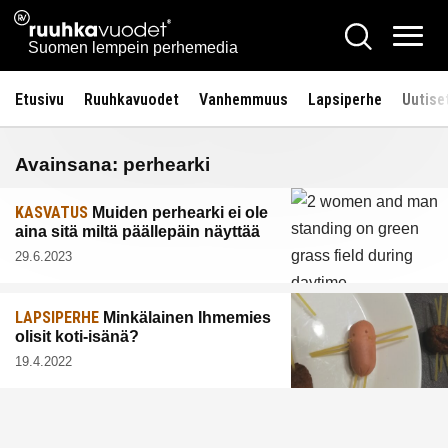
Siirry
Ruuhkavuodet.fi
Hae
sisältöön
Vali
Suomen lempein perhemedia
Etusivu
Ruuhkavuodet
Vanhemmuus
Lapsiperhe
Uutise
Avainsana:
perhearki
KASVATUS
Muiden perhearki ei ole
aina sitä miltä päällepäin näyttää
29.6.2023
LAPSIPERHE
Minkälainen Ihmemies
olisit koti-isänä?
19.4.2022