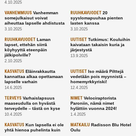
4.10.2025
VANHEMMUUS
Vanhemman
RUUHKAVUODET
20
somejulkaisut voivat
syyslomapuuhaa pienten
aiheuttaa lapselle ahdistusta
lasten kanssa
3.10.2025
3.10.2025
RUUHKAVUODET
Laman
UUTISET
Tutkimus: Kouluihin
lapset, ettehän siirrä
kaivataan takaisin kuria ja
köyhyyttä eteenpäin
järjestystä
jälkipolville?
13.9.2025
2.10.2025
KASVATUS
Eläinrakkautta
UUTISET
Iso määrä Pilttejä
kannattaa alkaa opettamaan
vedetään pois myynnistä –
lapselle varhain
homemyrkkyriski!
14.6.2025
12.4.2025
TERVEYS
Varhaislapsuus
NIMET
Velociraptorista
maaseudulla on hyvästä
Paroniin, nämä nimet
terveydelle – tästä on kyse
hylättiin vuonna 2024!
10.4.2025
1.4.2025
KASVATUS
Kun lapsella ei ole
MATKAILU
Radisson Blu Hotel
yhtä hienoa puhelinta kuin
Oulu
kavereilla
24.3.2025