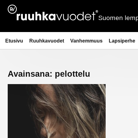
Siirry
sisältöön
Suomen lemp
Ruuhkavuodet.fi
Etusivu
Ruuhkavuodet
Vanhemmuus
Lapsiperhe
Avainsana:
pelottelu