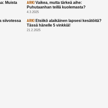
ARKI
a: Muista
Vaikea, mutta tärkeä aihe:
Puhutaanhan teillä kuolemasta?
4.3.2025
ARKI
a siivotessa
Etsiikö alaikäinen lapsesi kesätöitä?
Tässä hänelle 5 vinkkiä!
21.2.2025
Ota yhtettä
Ota yhteyttä:
toimitus@ruuhkavuodet.fi
Yhteistyöt:
myynti@ruuhkavuodet.fi