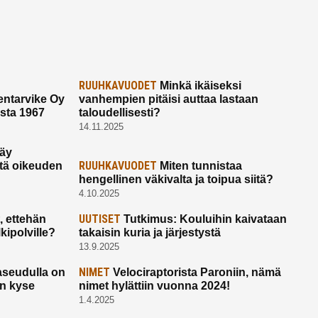
RUUHKAVUODET
Minkä ikäiseksi
ntarvike Oy
vanhempien pitäisi auttaa lastaan
esta 1967
taloudellisesti?
14.11.2025
käy
RUUHKAVUODET
ltä oikeuden
Miten tunnistaa
hengellinen väkivalta ja toipua siitä?
4.10.2025
UUTISET
 ettehän
Tutkimus: Kouluihin kaivataan
kipolville?
takaisin kuria ja järjestystä
13.9.2025
NIMET
seudulla on
Velociraptorista Paroniin, nämä
on kyse
nimet hylättiin vuonna 2024!
1.4.2025