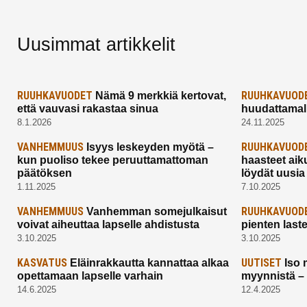
Uusimmat artikkelit
RUUHKAVUODET
RUUHKAVUOD
Nämä 9 merkkiä kertovat,
että vauvasi rakastaa sinua
huudattamall
8.1.2026
24.11.2025
VANHEMMUUS
RUUHKAVUOD
Isyys leskeyden myötä –
kun puoliso tekee peruuttamattoman
haasteet aik
päätöksen
löydät uusia
1.11.2025
7.10.2025
VANHEMMUUS
RUUHKAVUOD
Vanhemman somejulkaisut
voivat aiheuttaa lapselle ahdistusta
pienten last
3.10.2025
3.10.2025
KASVATUS
UUTISET
Eläinrakkautta kannattaa alkaa
Iso 
opettamaan lapselle varhain
myynnistä –
14.6.2025
12.4.2025