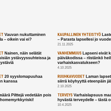
ET
KAUPALLINEN YHTEISTYÖ
Vauvan nukuttaminen
Laste
a – oikein vai ei?
– Parasta lapsellesi jo vuod
21.11.2025
ET
VANHEMMUUS
Nainen, näin selätät
Lapseni eivät 
uisiän ystävyyssuhteissa ja
päiväkodissa – riistänkö hei
 ystäviä
varhaiskasvatukseen?
4.10.2025
ET
RUUHKAVUODET
20 syyslomapuuhaa
Laman lapset,
en kanssa
siirrä köyhyyttä eteenpäin jäl
2.10.2025
TERVEYS
määrä Pilttejä vedetään pois
Varhaislapsuus maa
 homemyrkkyriski!
hyvästä terveydelle – tästä 
10.4.2025