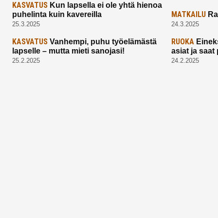
KASVATUS
Kun lapsella ei ole yhtä hienoa
MATKAILU
puhelinta kuin kavereilla
Ra
25.3.2025
24.3.2025
KASVATUS
RUOKA
Vanhempi, puhu työelämästä
Einek
lapselle – mutta mieti sanojasi!
asiat ja saa
25.2.2025
24.2.2025
Aitoa vertaistukea perhearkeen, lempeästi
myötäeläen
Facebook
Instagram
TikTok
X