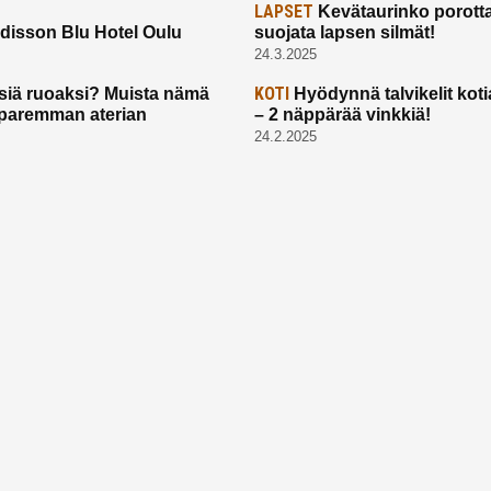
LAPSET
Kevätaurinko porotta
disson Blu Hotel Oulu
suojata lapsen silmät!
24.3.2025
KOTI
siä ruoaksi? Muista nämä
Hyödynnä talvikelit koti
t paremman aterian
– 2 näppärää vinkkiä!
24.2.2025
Etusivu
Meistä
Ruuhkavuodet
Lapsiperhe
Vanhemmuus
Tietosuojalauseke