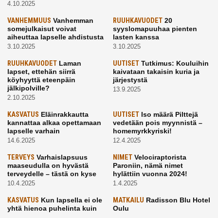
4.10.2025
VANHEMMUUS
Vanhemman
RUUHKAVUODET
20
somejulkaisut voivat
syyslomapuuhaa pienten
aiheuttaa lapselle ahdistusta
lasten kanssa
3.10.2025
3.10.2025
RUUHKAVUODET
Laman
UUTISET
Tutkimus: Kouluihin
lapset, ettehän siirrä
kaivataan takaisin kuria ja
köyhyyttä eteenpäin
järjestystä
jälkipolville?
13.9.2025
2.10.2025
KASVATUS
Eläinrakkautta
UUTISET
Iso määrä Pilttejä
kannattaa alkaa opettamaan
vedetään pois myynnistä –
lapselle varhain
homemyrkkyriski!
14.6.2025
12.4.2025
TERVEYS
Varhaislapsuus
NIMET
Velociraptorista
maaseudulla on hyvästä
Paroniin, nämä nimet
terveydelle – tästä on kyse
hylättiin vuonna 2024!
10.4.2025
1.4.2025
KASVATUS
Kun lapsella ei ole
MATKAILU
Radisson Blu Hotel
yhtä hienoa puhelinta kuin
Oulu
kavereilla
24.3.2025