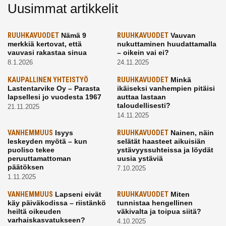
Uusimmat artikkelit
RUUHKAVUODET
Nämä 9
RUUHKAVUODET
Vauvan
merkkiä kertovat, että
nukuttaminen huudattamalla
vauvasi rakastaa sinua
– oikein vai ei?
8.1.2026
24.11.2025
KAUPALLINEN YHTEISTYÖ
RUUHKAVUODET
Minkä
Lastentarvike Oy – Parasta
ikäiseksi vanhempien pitäisi
lapsellesi jo vuodesta 1967
auttaa lastaan
taloudellisesti?
21.11.2025
14.11.2025
VANHEMMUUS
Isyys
RUUHKAVUODET
Nainen, näin
leskeyden myötä – kun
selätät haasteet aikuisiän
puoliso tekee
ystävyyssuhteissa ja löydät
peruuttamattoman
uusia ystäviä
päätöksen
7.10.2025
1.11.2025
VANHEMMUUS
Lapseni eivät
RUUHKAVUODET
Miten
käy päiväkodissa – riistänkö
tunnistaa hengellinen
heiltä oikeuden
väkivalta ja toipua siitä?
varhaiskasvatukseen?
4.10.2025