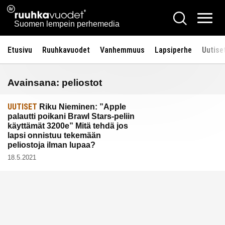
Siirry
Ruuhkavuodet.fi
Hae
sisältöön
Vali
Suomen lempein perhemedia
Etusivu
Ruuhkavuodet
Vanhemmuus
Lapsiperhe
Uutise
Avainsana:
peliostot
UUTISET
Riku Nieminen: ”Apple
palautti poikani Brawl Stars-peliin
käyttämät 3200e” Mitä tehdä jos
lapsi onnistuu tekemään
peliostoja ilman lupaa?
18.5.2021