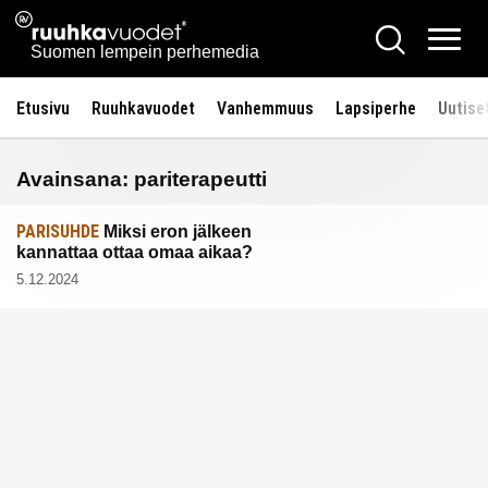
Siirry
Ruuhkavuodet.fi
Hae
sisältöön
Vali
Suomen lempein perhemedia
Etusivu
Ruuhkavuodet
Vanhemmuus
Lapsiperhe
Uutise
Avainsana:
pariterapeutti
PARISUHDE
Miksi eron jälkeen
kannattaa ottaa omaa aikaa?
5.12.2024