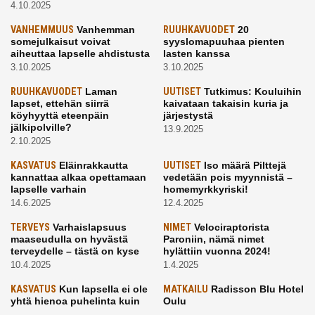
4.10.2025
VANHEMMUUS
Vanhemman
RUUHKAVUODET
20
somejulkaisut voivat
syyslomapuuhaa pienten
aiheuttaa lapselle ahdistusta
lasten kanssa
3.10.2025
3.10.2025
RUUHKAVUODET
Laman
UUTISET
Tutkimus: Kouluihin
lapset, ettehän siirrä
kaivataan takaisin kuria ja
köyhyyttä eteenpäin
järjestystä
jälkipolville?
13.9.2025
2.10.2025
KASVATUS
Eläinrakkautta
UUTISET
Iso määrä Pilttejä
kannattaa alkaa opettamaan
vedetään pois myynnistä –
lapselle varhain
homemyrkkyriski!
14.6.2025
12.4.2025
TERVEYS
Varhaislapsuus
NIMET
Velociraptorista
maaseudulla on hyvästä
Paroniin, nämä nimet
terveydelle – tästä on kyse
hylättiin vuonna 2024!
10.4.2025
1.4.2025
KASVATUS
Kun lapsella ei ole
MATKAILU
Radisson Blu Hotel
yhtä hienoa puhelinta kuin
Oulu
kavereilla
24.3.2025