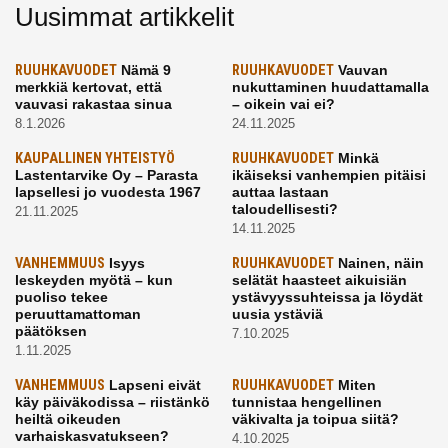
Uusimmat artikkelit
RUUHKAVUODET
Nämä 9
RUUHKAVUODET
Vauvan
merkkiä kertovat, että
nukuttaminen huudattamalla
vauvasi rakastaa sinua
– oikein vai ei?
8.1.2026
24.11.2025
KAUPALLINEN YHTEISTYÖ
RUUHKAVUODET
Minkä
Lastentarvike Oy – Parasta
ikäiseksi vanhempien pitäisi
lapsellesi jo vuodesta 1967
auttaa lastaan
taloudellisesti?
21.11.2025
14.11.2025
VANHEMMUUS
Isyys
RUUHKAVUODET
Nainen, näin
leskeyden myötä – kun
selätät haasteet aikuisiän
puoliso tekee
ystävyyssuhteissa ja löydät
peruuttamattoman
uusia ystäviä
päätöksen
7.10.2025
1.11.2025
VANHEMMUUS
Lapseni eivät
RUUHKAVUODET
Miten
käy päiväkodissa – riistänkö
tunnistaa hengellinen
heiltä oikeuden
väkivalta ja toipua siitä?
varhaiskasvatukseen?
4.10.2025