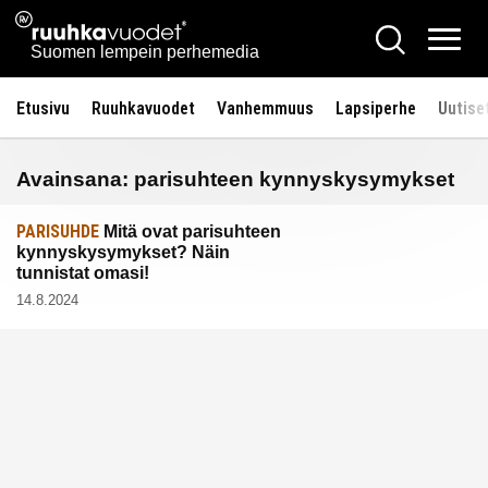
Siirry
Ruuhkavuodet.fi
Hae
sisältöön
Vali
Suomen lempein perhemedia
Etusivu
Ruuhkavuodet
Vanhemmuus
Lapsiperhe
Uutise
Avainsana:
parisuhteen kynnyskysymykset
PARISUHDE
Mitä ovat parisuhteen
kynnyskysymykset? Näin
tunnistat omasi!
14.8.2024