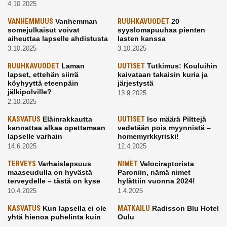
4.10.2025
VANHEMMUUS
Vanhemman
RUUHKAVUODET
20
somejulkaisut voivat
syyslomapuuhaa pienten
aiheuttaa lapselle ahdistusta
lasten kanssa
3.10.2025
3.10.2025
RUUHKAVUODET
Laman
UUTISET
Tutkimus: Kouluihin
lapset, ettehän siirrä
kaivataan takaisin kuria ja
köyhyyttä eteenpäin
järjestystä
jälkipolville?
13.9.2025
2.10.2025
KASVATUS
Eläinrakkautta
UUTISET
Iso määrä Pilttejä
kannattaa alkaa opettamaan
vedetään pois myynnistä –
lapselle varhain
homemyrkkyriski!
14.6.2025
12.4.2025
TERVEYS
Varhaislapsuus
NIMET
Velociraptorista
maaseudulla on hyvästä
Paroniin, nämä nimet
terveydelle – tästä on kyse
hylättiin vuonna 2024!
10.4.2025
1.4.2025
KASVATUS
Kun lapsella ei ole
MATKAILU
Radisson Blu Hotel
yhtä hienoa puhelinta kuin
Oulu
kavereilla
24.3.2025