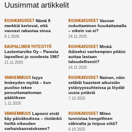
Uusimmat artikkelit
RUUHKAVUODET
Nämä 9
RUUHKAVUODET
Vauvan
merkkiä kertovat, että
nukuttaminen huudattamalla
vauvasi rakastaa sinua
– oikein vai ei?
8.1.2026
24.11.2025
KAUPALLINEN YHTEISTYÖ
RUUHKAVUODET
Minkä
Lastentarvike Oy – Parasta
ikäiseksi vanhempien pitäisi
lapsellesi jo vuodesta 1967
auttaa lastaan
taloudellisesti?
21.11.2025
14.11.2025
VANHEMMUUS
Isyys
RUUHKAVUODET
Nainen, näin
leskeyden myötä – kun
selätät haasteet aikuisiän
puoliso tekee
ystävyyssuhteissa ja löydät
peruuttamattoman
uusia ystäviä
päätöksen
7.10.2025
1.11.2025
VANHEMMUUS
Lapseni eivät
RUUHKAVUODET
Miten
käy päiväkodissa – riistänkö
tunnistaa hengellinen
heiltä oikeuden
väkivalta ja toipua siitä?
varhaiskasvatukseen?
4.10.2025