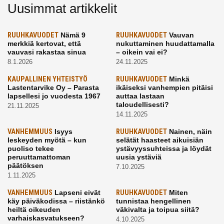
Uusimmat artikkelit
RUUHKAVUODET
Nämä 9
RUUHKAVUODET
Vauvan
merkkiä kertovat, että
nukuttaminen huudattamalla
vauvasi rakastaa sinua
– oikein vai ei?
8.1.2026
24.11.2025
KAUPALLINEN YHTEISTYÖ
RUUHKAVUODET
Minkä
Lastentarvike Oy – Parasta
ikäiseksi vanhempien pitäisi
lapsellesi jo vuodesta 1967
auttaa lastaan
taloudellisesti?
21.11.2025
14.11.2025
VANHEMMUUS
Isyys
RUUHKAVUODET
Nainen, näin
leskeyden myötä – kun
selätät haasteet aikuisiän
puoliso tekee
ystävyyssuhteissa ja löydät
peruuttamattoman
uusia ystäviä
päätöksen
7.10.2025
1.11.2025
VANHEMMUUS
Lapseni eivät
RUUHKAVUODET
Miten
käy päiväkodissa – riistänkö
tunnistaa hengellinen
heiltä oikeuden
väkivalta ja toipua siitä?
varhaiskasvatukseen?
4.10.2025