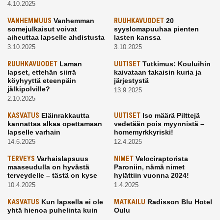
4.10.2025
VANHEMMUUS
Vanhemman
RUUHKAVUODET
20
somejulkaisut voivat
syyslomapuuhaa pienten
aiheuttaa lapselle ahdistusta
lasten kanssa
3.10.2025
3.10.2025
RUUHKAVUODET
Laman
UUTISET
Tutkimus: Kouluihin
lapset, ettehän siirrä
kaivataan takaisin kuria ja
köyhyyttä eteenpäin
järjestystä
jälkipolville?
13.9.2025
2.10.2025
KASVATUS
Eläinrakkautta
UUTISET
Iso määrä Pilttejä
kannattaa alkaa opettamaan
vedetään pois myynnistä –
lapselle varhain
homemyrkkyriski!
14.6.2025
12.4.2025
TERVEYS
Varhaislapsuus
NIMET
Velociraptorista
maaseudulla on hyvästä
Paroniin, nämä nimet
terveydelle – tästä on kyse
hylättiin vuonna 2024!
10.4.2025
1.4.2025
KASVATUS
Kun lapsella ei ole
MATKAILU
Radisson Blu Hotel
yhtä hienoa puhelinta kuin
Oulu
kavereilla
24.3.2025