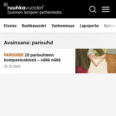
Siirry
Ruuhkavuodet.fi
Hae
sisältöön
Vali
Suomen lempein perhemedia
Etusivu
Ruuhkavuodet
Vanhemmuus
Lapsiperhe
Uutise
Avainsana:
parisuhd
PARISUHDE
10 parisuhteen
kompastuskiveä – vältä näitä
25.10.2024