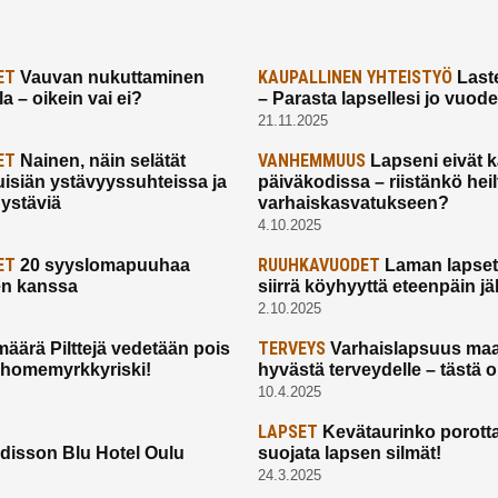
ET
KAUPALLINEN YHTEISTYÖ
Vauvan nukuttaminen
Laste
a – oikein vai ei?
– Parasta lapsellesi jo vuod
21.11.2025
ET
VANHEMMUUS
Nainen, näin selätät
Lapseni eivät 
uisiän ystävyyssuhteissa ja
päiväkodissa – riistänkö hei
 ystäviä
varhaiskasvatukseen?
4.10.2025
ET
RUUHKAVUODET
20 syyslomapuuhaa
Laman lapset,
en kanssa
siirrä köyhyyttä eteenpäin jäl
2.10.2025
TERVEYS
määrä Pilttejä vedetään pois
Varhaislapsuus maa
 homemyrkkyriski!
hyvästä terveydelle – tästä 
10.4.2025
LAPSET
Kevätaurinko porotta
disson Blu Hotel Oulu
suojata lapsen silmät!
24.3.2025