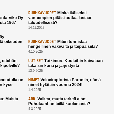
RUUHKAVUODET
Minkä ikäiseksi
ntarvike Oy
vanhempien pitäisi auttaa lastaan
esta 1967
taloudellisesti?
14.11.2025
käy
RUUHKAVUODET
ltä oikeuden
Miten tunnistaa
hengellinen väkivalta ja toipua siitä?
4.10.2025
UUTISET
 ettehän
Tutkimus: Kouluihin kaivataan
kipolville?
takaisin kuria ja järjestystä
13.9.2025
NIMET
seudulla on
Velociraptorista Paroniin, nämä
on kyse
nimet hylättiin vuonna 2024!
1.4.2025
ARKI
a: Muista
Vaikea, mutta tärkeä aihe:
Puhutaanhan teillä kuolemasta?
4.3.2025