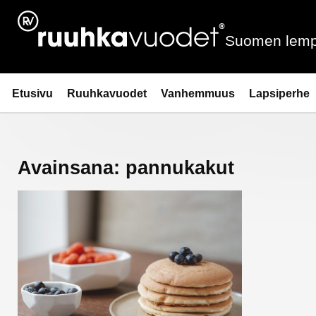
Siirry
sisältöön
Suomen lemp
Ruuhkavuodet.fi
Etusivu
Ruuhkavuodet
Vanhemmuus
Lapsiperhe
Avainsana:
pannukakut