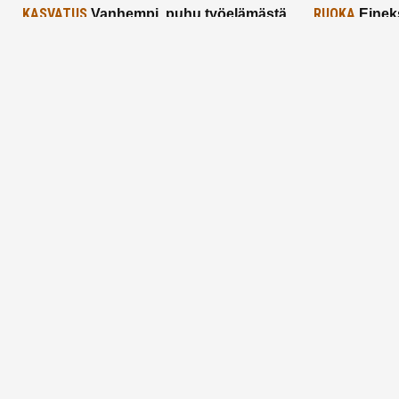
KASVATUS
RUOKA
Vanhempi, puhu työelämästä
Einek
lapselle – mutta mieti sanojasi!
asiat ja saa
25.2.2025
24.2.2025
Aitoa vertaistukea perhearkeen, lempeästi
myötäeläen
Facebook
Instagram
TikTok
X