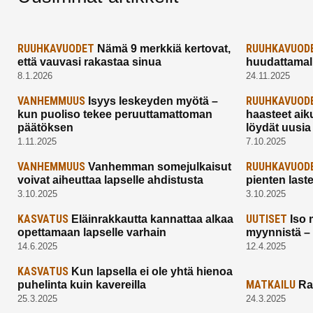
RUUHKAVUODET
RUUHKAVUOD
Nämä 9 merkkiä kertovat,
että vauvasi rakastaa sinua
huudattamall
8.1.2026
24.11.2025
VANHEMMUUS
RUUHKAVUOD
Isyys leskeyden myötä –
kun puoliso tekee peruuttamattoman
haasteet aik
päätöksen
löydät uusia
1.11.2025
7.10.2025
VANHEMMUUS
RUUHKAVUOD
Vanhemman somejulkaisut
voivat aiheuttaa lapselle ahdistusta
pienten last
3.10.2025
3.10.2025
KASVATUS
UUTISET
Eläinrakkautta kannattaa alkaa
Iso 
opettamaan lapselle varhain
myynnistä –
14.6.2025
12.4.2025
KASVATUS
Kun lapsella ei ole yhtä hienoa
MATKAILU
puhelinta kuin kavereilla
Ra
25.3.2025
24.3.2025