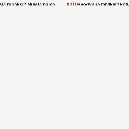
KOTI
siä ruoaksi? Muista nämä
Hyödynnä talvikelit koti
t paremman aterian
– 2 näppärää vinkkiä!
24.2.2025
Etusivu
Meistä
Ruuhkavuodet
Lapsiperhe
Vanhemmuus
Tietosuojalauseke
© 2026 Ruuhkavuodet.fi. Kaikki oikeudet pidätetään.