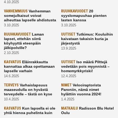
4.10.2025
VANHEMMUUS
Vanhemman
RUUHKAVUODET
20
somejulkaisut voivat
syyslomapuuhaa pienten
aiheuttaa lapselle ahdistusta
lasten kanssa
3.10.2025
3.10.2025
RUUHKAVUODET
Laman
UUTISET
Tutkimus: Kouluihin
lapset, ettehän siirrä
kaivataan takaisin kuria ja
köyhyyttä eteenpäin
järjestystä
jälkipolville?
13.9.2025
2.10.2025
KASVATUS
Eläinrakkautta
UUTISET
Iso määrä Pilttejä
kannattaa alkaa opettamaan
vedetään pois myynnistä –
lapselle varhain
homemyrkkyriski!
14.6.2025
12.4.2025
TERVEYS
Varhaislapsuus
NIMET
Velociraptorista
maaseudulla on hyvästä
Paroniin, nämä nimet
terveydelle – tästä on kyse
hylättiin vuonna 2024!
10.4.2025
1.4.2025
KASVATUS
Kun lapsella ei ole
MATKAILU
Radisson Blu Hotel
yhtä hienoa puhelinta kuin
Oulu
kavereilla
24.3.2025