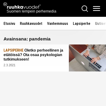
Siirry
Ruuhkavuodet.fi
Hae
sisältöön
Vali
Suomen lempein perhemedia
Etusivu
Ruuhkavuodet
Vanhemmuus
Lapsiperhe
Uutise
Avainsana:
pandemia
LAPSIPERHE
Oletko perheellinen ja
etätöissä? Ota osaa psykologian
tutkimukseen!
2.3.2021