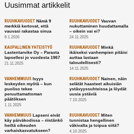
Uusimmat artikkelit
RUUHKAVUODET
Nämä 9
RUUHKAVUODET
Vauvan
merkkiä kertovat, että
nukuttaminen huudattamalla
vauvasi rakastaa sinua
– oikein vai ei?
8.1.2026
24.11.2025
KAUPALLINEN YHTEISTYÖ
RUUHKAVUODET
Minkä
Lastentarvike Oy – Parasta
ikäiseksi vanhempien pitäisi
lapsellesi jo vuodesta 1967
auttaa lastaan
taloudellisesti?
21.11.2025
14.11.2025
VANHEMMUUS
Isyys
RUUHKAVUODET
Nainen, näin
leskeyden myötä – kun
selätät haasteet aikuisiän
puoliso tekee
ystävyyssuhteissa ja löydät
peruuttamattoman
uusia ystäviä
päätöksen
7.10.2025
1.11.2025
VANHEMMUUS
Lapseni eivät
RUUHKAVUODET
Miten
käy päiväkodissa – riistänkö
tunnistaa hengellinen
heiltä oikeuden
väkivalta ja toipua siitä?
varhaiskasvatukseen?
4.10.2025