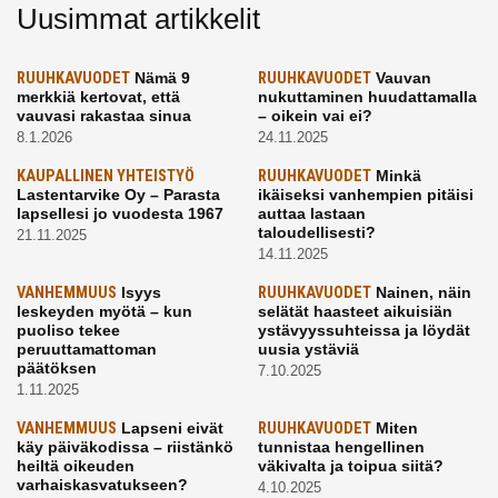
Uusimmat artikkelit
RUUHKAVUODET
Nämä 9
RUUHKAVUODET
Vauvan
merkkiä kertovat, että
nukuttaminen huudattamalla
vauvasi rakastaa sinua
– oikein vai ei?
8.1.2026
24.11.2025
KAUPALLINEN YHTEISTYÖ
RUUHKAVUODET
Minkä
Lastentarvike Oy – Parasta
ikäiseksi vanhempien pitäisi
lapsellesi jo vuodesta 1967
auttaa lastaan
taloudellisesti?
21.11.2025
14.11.2025
VANHEMMUUS
Isyys
RUUHKAVUODET
Nainen, näin
leskeyden myötä – kun
selätät haasteet aikuisiän
puoliso tekee
ystävyyssuhteissa ja löydät
peruuttamattoman
uusia ystäviä
päätöksen
7.10.2025
1.11.2025
VANHEMMUUS
Lapseni eivät
RUUHKAVUODET
Miten
käy päiväkodissa – riistänkö
tunnistaa hengellinen
heiltä oikeuden
väkivalta ja toipua siitä?
varhaiskasvatukseen?
4.10.2025