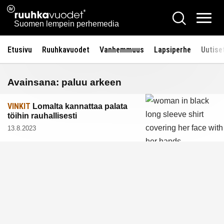
Siirry
Ruuhkavuodet.fi
Hae
sisältöön
Vali
Suomen lempein perhemedia
Etusivu
Ruuhkavuodet
Vanhemmuus
Lapsiperhe
Uutise
Avainsana:
paluu arkeen
VINKIT
Lomalta kannattaa palata
töihin rauhallisesti
13.8.2023