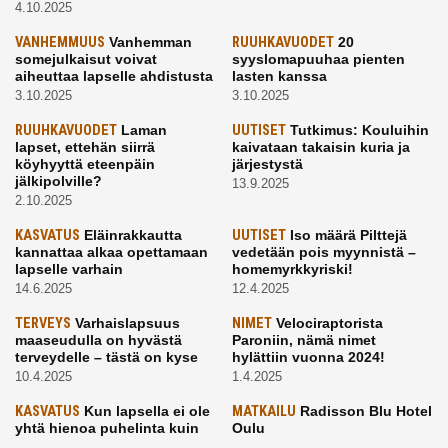
4.10.2025
VANHEMMUUS
Vanhemman
RUUHKAVUODET
20
somejulkaisut voivat
syyslomapuuhaa pienten
aiheuttaa lapselle ahdistusta
lasten kanssa
3.10.2025
3.10.2025
RUUHKAVUODET
Laman
UUTISET
Tutkimus: Kouluihin
lapset, ettehän siirrä
kaivataan takaisin kuria ja
köyhyyttä eteenpäin
järjestystä
jälkipolville?
13.9.2025
2.10.2025
KASVATUS
Eläinrakkautta
UUTISET
Iso määrä Pilttejä
kannattaa alkaa opettamaan
vedetään pois myynnistä –
lapselle varhain
homemyrkkyriski!
14.6.2025
12.4.2025
TERVEYS
Varhaislapsuus
NIMET
Velociraptorista
maaseudulla on hyvästä
Paroniin, nämä nimet
terveydelle – tästä on kyse
hylättiin vuonna 2024!
10.4.2025
1.4.2025
KASVATUS
Kun lapsella ei ole
MATKAILU
Radisson Blu Hotel
yhtä hienoa puhelinta kuin
Oulu
kavereilla
24.3.2025