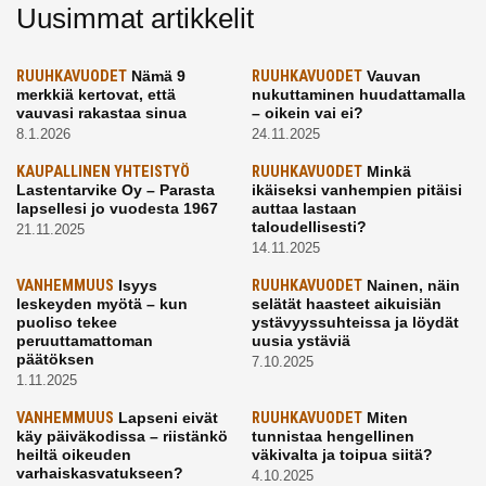
Uusimmat artikkelit
RUUHKAVUODET
Nämä 9
RUUHKAVUODET
Vauvan
merkkiä kertovat, että
nukuttaminen huudattamalla
vauvasi rakastaa sinua
– oikein vai ei?
8.1.2026
24.11.2025
KAUPALLINEN YHTEISTYÖ
RUUHKAVUODET
Minkä
Lastentarvike Oy – Parasta
ikäiseksi vanhempien pitäisi
lapsellesi jo vuodesta 1967
auttaa lastaan
taloudellisesti?
21.11.2025
14.11.2025
VANHEMMUUS
Isyys
RUUHKAVUODET
Nainen, näin
leskeyden myötä – kun
selätät haasteet aikuisiän
puoliso tekee
ystävyyssuhteissa ja löydät
peruuttamattoman
uusia ystäviä
päätöksen
7.10.2025
1.11.2025
VANHEMMUUS
Lapseni eivät
RUUHKAVUODET
Miten
käy päiväkodissa – riistänkö
tunnistaa hengellinen
heiltä oikeuden
väkivalta ja toipua siitä?
varhaiskasvatukseen?
4.10.2025