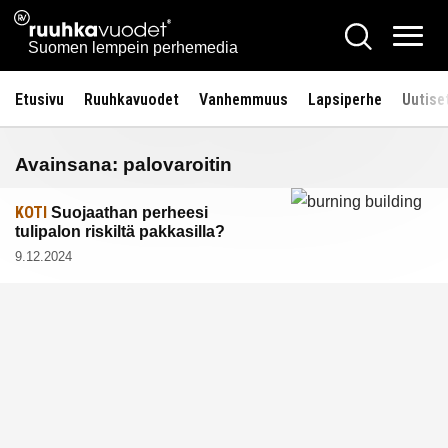
Siirry
Ruuhkavuodet.fi
Hae
sisältöön
Vali
Suomen lempein perhemedia
Etusivu
Ruuhkavuodet
Vanhemmuus
Lapsiperhe
Uutise
Avainsana:
palovaroitin
KOTI
Suojaathan perheesi
tulipalon riskiltä pakkasilla?
9.12.2024