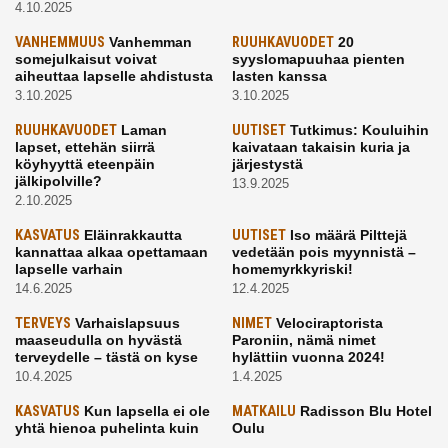
4.10.2025
VANHEMMUUS
Vanhemman
RUUHKAVUODET
20
somejulkaisut voivat
syyslomapuuhaa pienten
aiheuttaa lapselle ahdistusta
lasten kanssa
3.10.2025
3.10.2025
RUUHKAVUODET
Laman
UUTISET
Tutkimus: Kouluihin
lapset, ettehän siirrä
kaivataan takaisin kuria ja
köyhyyttä eteenpäin
järjestystä
jälkipolville?
13.9.2025
2.10.2025
KASVATUS
Eläinrakkautta
UUTISET
Iso määrä Pilttejä
kannattaa alkaa opettamaan
vedetään pois myynnistä –
lapselle varhain
homemyrkkyriski!
14.6.2025
12.4.2025
TERVEYS
Varhaislapsuus
NIMET
Velociraptorista
maaseudulla on hyvästä
Paroniin, nämä nimet
terveydelle – tästä on kyse
hylättiin vuonna 2024!
10.4.2025
1.4.2025
KASVATUS
Kun lapsella ei ole
MATKAILU
Radisson Blu Hotel
yhtä hienoa puhelinta kuin
Oulu
kavereilla
24.3.2025