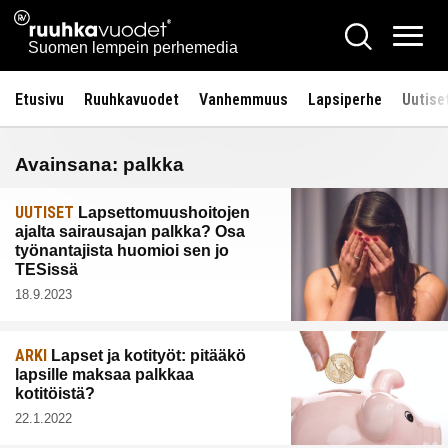
Siirry
Ruuhkavuodet.fi
Hae
sisältöön
Vali
Suomen lempein perhemedia
Etusivu
Ruuhkavuodet
Vanhemmuus
Lapsiperhe
Uutise
Avainsana:
palkka
UUTISET
Lapsettomuushoitojen
ajalta sairausajan palkka? Osa
työnantajista huomioi sen jo
TESissä
18.9.2023
ARKI
Lapset ja kotityöt: pitääkö
lapsille maksaa palkkaa
kotitöistä?
22.1.2022