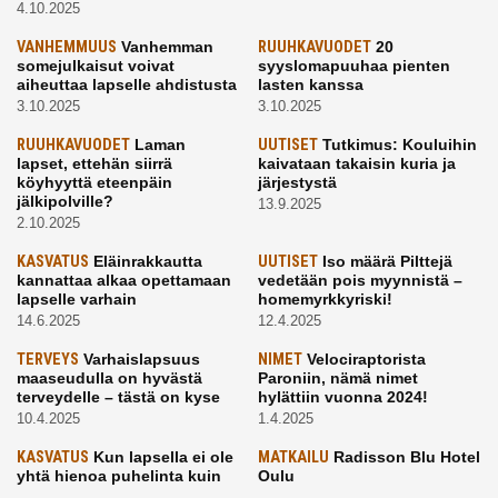
4.10.2025
VANHEMMUUS
Vanhemman
RUUHKAVUODET
20
somejulkaisut voivat
syyslomapuuhaa pienten
aiheuttaa lapselle ahdistusta
lasten kanssa
3.10.2025
3.10.2025
RUUHKAVUODET
Laman
UUTISET
Tutkimus: Kouluihin
lapset, ettehän siirrä
kaivataan takaisin kuria ja
köyhyyttä eteenpäin
järjestystä
jälkipolville?
13.9.2025
2.10.2025
KASVATUS
Eläinrakkautta
UUTISET
Iso määrä Pilttejä
kannattaa alkaa opettamaan
vedetään pois myynnistä –
lapselle varhain
homemyrkkyriski!
14.6.2025
12.4.2025
TERVEYS
Varhaislapsuus
NIMET
Velociraptorista
maaseudulla on hyvästä
Paroniin, nämä nimet
terveydelle – tästä on kyse
hylättiin vuonna 2024!
10.4.2025
1.4.2025
KASVATUS
Kun lapsella ei ole
MATKAILU
Radisson Blu Hotel
yhtä hienoa puhelinta kuin
Oulu
kavereilla
24.3.2025