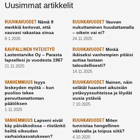
Uusimmat artikkelit
RUUHKAVUODET
Nämä 9
RUUHKAVUODET
Vauvan
merkkiä kertovat, että
nukuttaminen huudattamalla
vauvasi rakastaa sinua
– oikein vai ei?
8.1.2026
24.11.2025
KAUPALLINEN YHTEISTYÖ
RUUHKAVUODET
Minkä
Lastentarvike Oy – Parasta
ikäiseksi vanhempien pitäisi
lapsellesi jo vuodesta 1967
auttaa lastaan
taloudellisesti?
21.11.2025
14.11.2025
VANHEMMUUS
Isyys
RUUHKAVUODET
Nainen, näin
leskeyden myötä – kun
selätät haasteet aikuisiän
puoliso tekee
ystävyyssuhteissa ja löydät
peruuttamattoman
uusia ystäviä
päätöksen
7.10.2025
1.11.2025
VANHEMMUUS
Lapseni eivät
RUUHKAVUODET
Miten
käy päiväkodissa – riistänkö
tunnistaa hengellinen
heiltä oikeuden
väkivalta ja toipua siitä?
varhaiskasvatukseen?
4.10.2025