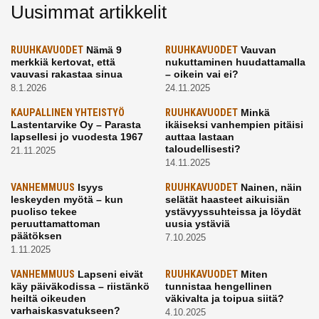
Uusimmat artikkelit
RUUHKAVUODET
Nämä 9
RUUHKAVUODET
Vauvan
merkkiä kertovat, että
nukuttaminen huudattamalla
vauvasi rakastaa sinua
– oikein vai ei?
8.1.2026
24.11.2025
KAUPALLINEN YHTEISTYÖ
RUUHKAVUODET
Minkä
Lastentarvike Oy – Parasta
ikäiseksi vanhempien pitäisi
lapsellesi jo vuodesta 1967
auttaa lastaan
taloudellisesti?
21.11.2025
14.11.2025
VANHEMMUUS
Isyys
RUUHKAVUODET
Nainen, näin
leskeyden myötä – kun
selätät haasteet aikuisiän
puoliso tekee
ystävyyssuhteissa ja löydät
peruuttamattoman
uusia ystäviä
päätöksen
7.10.2025
1.11.2025
VANHEMMUUS
Lapseni eivät
RUUHKAVUODET
Miten
käy päiväkodissa – riistänkö
tunnistaa hengellinen
heiltä oikeuden
väkivalta ja toipua siitä?
varhaiskasvatukseen?
4.10.2025