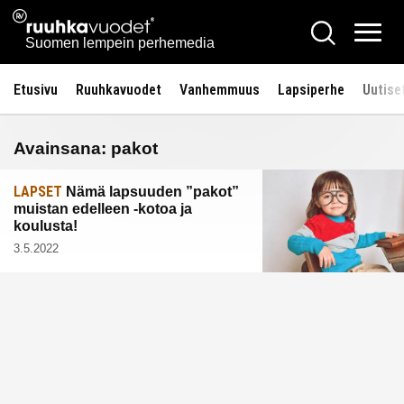
Siirry
Ruuhkavuodet.fi
Hae
sisältöön
Vali
Suomen lempein perhemedia
Etusivu
Ruuhkavuodet
Vanhemmuus
Lapsiperhe
Uutise
Avainsana:
pakot
LAPSET
Nämä lapsuuden ”pakot”
muistan edelleen -kotoa ja
koulusta!
3.5.2022