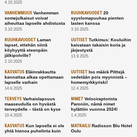
4.10.2025
VANHEMMUUS
Vanhemman
RUUHKAVUODET
20
somejulkaisut voivat
syyslomapuuhaa pienten
aiheuttaa lapselle ahdistusta
lasten kanssa
3.10.2025
3.10.2025
RUUHKAVUODET
Laman
UUTISET
Tutkimus: Kouluihin
lapset, ettehän siirrä
kaivataan takaisin kuria ja
köyhyyttä eteenpäin
järjestystä
jälkipolville?
13.9.2025
2.10.2025
KASVATUS
Eläinrakkautta
UUTISET
Iso määrä Pilttejä
kannattaa alkaa opettamaan
vedetään pois myynnistä –
lapselle varhain
homemyrkkyriski!
14.6.2025
12.4.2025
TERVEYS
Varhaislapsuus
NIMET
Velociraptorista
maaseudulla on hyvästä
Paroniin, nämä nimet
terveydelle – tästä on kyse
hylättiin vuonna 2024!
10.4.2025
1.4.2025
KASVATUS
Kun lapsella ei ole
MATKAILU
Radisson Blu Hotel
yhtä hienoa puhelinta kuin
Oulu
kavereilla
24.3.2025