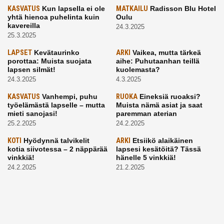
KASVATUS
Kun lapsella ei ole
MATKAILU
Radisson Blu Hotel
yhtä hienoa puhelinta kuin
Oulu
kavereilla
24.3.2025
25.3.2025
LAPSET
Kevätaurinko
ARKI
Vaikea, mutta tärkeä
porottaa: Muista suojata
aihe: Puhutaanhan teillä
lapsen silmät!
kuolemasta?
24.3.2025
4.3.2025
KASVATUS
Vanhempi, puhu
RUOKA
Eineksiä ruoaksi?
työelämästä lapselle – mutta
Muista nämä asiat ja saat
mieti sanojasi!
paremman aterian
25.2.2025
24.2.2025
KOTI
Hyödynnä talvikelit
ARKI
Etsiikö alaikäinen
kotia siivotessa – 2 näppärää
lapsesi kesätöitä? Tässä
vinkkiä!
hänelle 5 vinkkiä!
24.2.2025
21.2.2025