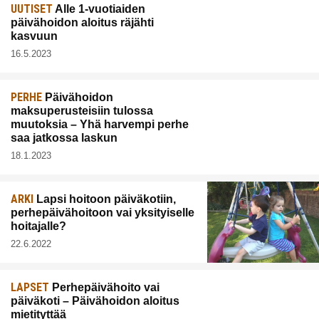
UUTISET
Alle 1-vuotiaiden
päivähoidon aloitus räjähti
kasvuun
16.5.2023
PERHE
Päivähoidon
maksuperusteisiin tulossa
muutoksia – Yhä harvempi perhe
saa jatkossa laskun
18.1.2023
ARKI
Lapsi hoitoon päiväkotiin,
perhepäivähoitoon vai yksityiselle
hoitajalle?
22.6.2022
LAPSET
Perhepäivähoito vai
päiväkoti – Päivähoidon aloitus
mietityttää