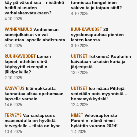
käy päiväkodissa – riistänkö
tunnistaa hengellinen
heiltä oikeuden
väkivalta ja toipua siitä?
varhaiskasvatukseen?
4.10.2025
4.10.2025
VANHEMMUUS
Vanhemman
RUUHKAVUODET
20
somejulkaisut voivat
syyslomapuuhaa pienten
aiheuttaa lapselle ahdistusta
lasten kanssa
3.10.2025
3.10.2025
RUUHKAVUODET
Laman
UUTISET
Tutkimus: Kouluihin
lapset, ettehän siirrä
kaivataan takaisin kuria ja
köyhyyttä eteenpäin
järjestystä
jälkipolville?
13.9.2025
2.10.2025
KASVATUS
Eläinrakkautta
UUTISET
Iso määrä Pilttejä
kannattaa alkaa opettamaan
vedetään pois myynnistä –
lapselle varhain
homemyrkkyriski!
14.6.2025
12.4.2025
TERVEYS
Varhaislapsuus
NIMET
Velociraptorista
maaseudulla on hyvästä
Paroniin, nämä nimet
terveydelle – tästä on kyse
hylättiin vuonna 2024!
10.4.2025
1.4.2025