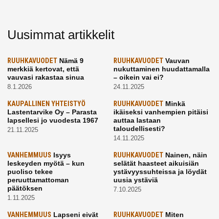
Uusimmat artikkelit
RUUHKAVUODET
Nämä 9
RUUHKAVUODET
Vauvan
merkkiä kertovat, että
nukuttaminen huudattamalla
vauvasi rakastaa sinua
– oikein vai ei?
8.1.2026
24.11.2025
KAUPALLINEN YHTEISTYÖ
RUUHKAVUODET
Minkä
Lastentarvike Oy – Parasta
ikäiseksi vanhempien pitäisi
lapsellesi jo vuodesta 1967
auttaa lastaan
taloudellisesti?
21.11.2025
14.11.2025
VANHEMMUUS
Isyys
RUUHKAVUODET
Nainen, näin
leskeyden myötä – kun
selätät haasteet aikuisiän
puoliso tekee
ystävyyssuhteissa ja löydät
peruuttamattoman
uusia ystäviä
päätöksen
7.10.2025
1.11.2025
VANHEMMUUS
Lapseni eivät
RUUHKAVUODET
Miten