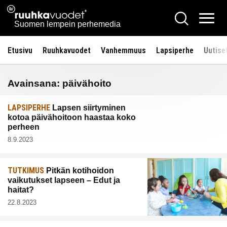
Siirry
Ruuhkavuodet.fi
Hae
sisältöön
Vali
Suomen lempein perhemedia
Etusivu
Ruuhkavuodet
Vanhemmuus
Lapsiperhe
Uutise
Avainsana:
päivähoito
LAPSIPERHE
Lapsen siirtyminen
kotoa päivähoitoon haastaa koko
perheen
8.9.2023
TUTKIMUS
Pitkän kotihoidon
vaikutukset lapseen – Edut ja
haitat?
22.8.2023