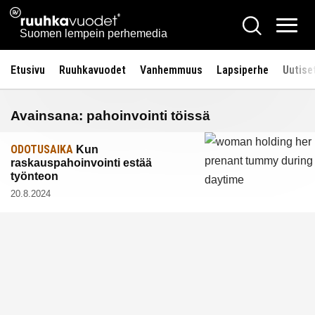
Siirry
Ruuhkavuodet.fi
Hae
sisältöön
Vali
Suomen lempein perhemedia
Etusivu
Ruuhkavuodet
Vanhemmuus
Lapsiperhe
Uutise
Avainsana:
pahoinvointi töissä
ODOTUSAIKA
Kun
raskauspahoinvointi estää
työnteon
20.8.2024