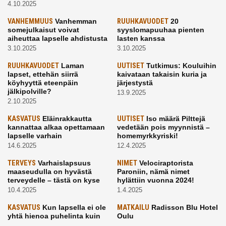
4.10.2025
VANHEMMUUS
Vanhemman
RUUHKAVUODET
20
somejulkaisut voivat
syyslomapuuhaa pienten
aiheuttaa lapselle ahdistusta
lasten kanssa
3.10.2025
3.10.2025
RUUHKAVUODET
Laman
UUTISET
Tutkimus: Kouluihin
lapset, ettehän siirrä
kaivataan takaisin kuria ja
köyhyyttä eteenpäin
järjestystä
jälkipolville?
13.9.2025
2.10.2025
KASVATUS
Eläinrakkautta
UUTISET
Iso määrä Pilttejä
kannattaa alkaa opettamaan
vedetään pois myynnistä –
lapselle varhain
homemyrkkyriski!
14.6.2025
12.4.2025
TERVEYS
Varhaislapsuus
NIMET
Velociraptorista
maaseudulla on hyvästä
Paroniin, nämä nimet
terveydelle – tästä on kyse
hylättiin vuonna 2024!
10.4.2025
1.4.2025
KASVATUS
Kun lapsella ei ole
MATKAILU
Radisson Blu Hotel
yhtä hienoa puhelinta kuin
Oulu
kavereilla
24.3.2025