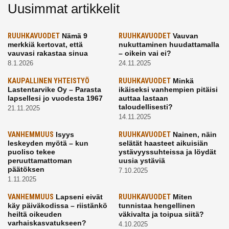
Uusimmat artikkelit
RUUHKAVUODET
Nämä 9
RUUHKAVUODET
Vauvan
merkkiä kertovat, että
nukuttaminen huudattamalla
vauvasi rakastaa sinua
– oikein vai ei?
8.1.2026
24.11.2025
KAUPALLINEN YHTEISTYÖ
RUUHKAVUODET
Minkä
Lastentarvike Oy – Parasta
ikäiseksi vanhempien pitäisi
lapsellesi jo vuodesta 1967
auttaa lastaan
taloudellisesti?
21.11.2025
14.11.2025
VANHEMMUUS
Isyys
RUUHKAVUODET
Nainen, näin
leskeyden myötä – kun
selätät haasteet aikuisiän
puoliso tekee
ystävyyssuhteissa ja löydät
peruuttamattoman
uusia ystäviä
päätöksen
7.10.2025
1.11.2025
VANHEMMUUS
Lapseni eivät
RUUHKAVUODET
Miten
käy päiväkodissa – riistänkö
tunnistaa hengellinen
heiltä oikeuden
väkivalta ja toipua siitä?
varhaiskasvatukseen?
4.10.2025