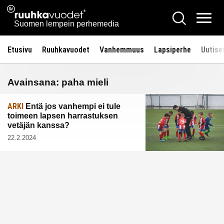
Siirry
Ruuhkavuodet.fi
Hae
sisältöön
Vali
Suomen lempein perhemedia
Etusivu
Ruuhkavuodet
Vanhemmuus
Lapsiperhe
Uutise
Avainsana:
paha mieli
ARKI
Entä jos vanhempi ei tule
toimeen lapsen harrastuksen
vetäjän kanssa?
22.2.2024