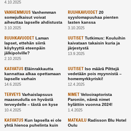
4.10.2025
VANHEMMUUS
Vanhemman
RUUHKAVUODET
20
somejulkaisut voivat
syyslomapuuhaa pienten
aiheuttaa lapselle ahdistusta
lasten kanssa
3.10.2025
3.10.2025
RUUHKAVUODET
Laman
UUTISET
Tutkimus: Kouluihin
lapset, ettehän siirrä
kaivataan takaisin kuria ja
köyhyyttä eteenpäin
järjestystä
jälkipolville?
13.9.2025
2.10.2025
KASVATUS
Eläinrakkautta
UUTISET
Iso määrä Pilttejä
kannattaa alkaa opettamaan
vedetään pois myynnistä –
lapselle varhain
homemyrkkyriski!
14.6.2025
12.4.2025
TERVEYS
Varhaislapsuus
NIMET
Velociraptorista
maaseudulla on hyvästä
Paroniin, nämä nimet
terveydelle – tästä on kyse
hylättiin vuonna 2024!
10.4.2025
1.4.2025
KASVATUS
Kun lapsella ei ole
MATKAILU
Radisson Blu Hotel
yhtä hienoa puhelinta kuin
Oulu
kavereilla
24.3.2025