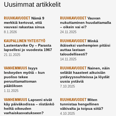
Uusimmat artikkelit
RUUHKAVUODET
Nämä 9
RUUHKAVUODET
Vauvan
merkkiä kertovat, että
nukuttaminen huudattamalla
vauvasi rakastaa sinua
– oikein vai ei?
8.1.2026
24.11.2025
KAUPALLINEN YHTEISTYÖ
RUUHKAVUODET
Minkä
Lastentarvike Oy – Parasta
ikäiseksi vanhempien pitäisi
lapsellesi jo vuodesta 1967
auttaa lastaan
taloudellisesti?
21.11.2025
14.11.2025
VANHEMMUUS
Isyys
RUUHKAVUODET
Nainen, näin
leskeyden myötä – kun
selätät haasteet aikuisiän
puoliso tekee
ystävyyssuhteissa ja löydät
peruuttamattoman
uusia ystäviä
päätöksen
7.10.2025
1.11.2025
VANHEMMUUS
Lapseni eivät
RUUHKAVUODET
Miten
käy päiväkodissa – riistänkö
tunnistaa hengellinen
heiltä oikeuden
väkivalta ja toipua siitä?
varhaiskasvatukseen?
4.10.2025