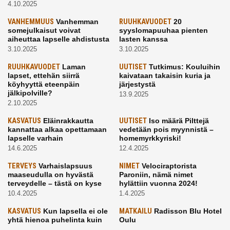
4.10.2025
VANHEMMUUS
Vanhemman
RUUHKAVUODET
20
somejulkaisut voivat
syyslomapuuhaa pienten
aiheuttaa lapselle ahdistusta
lasten kanssa
3.10.2025
3.10.2025
RUUHKAVUODET
Laman
UUTISET
Tutkimus: Kouluihin
lapset, ettehän siirrä
kaivataan takaisin kuria ja
köyhyyttä eteenpäin
järjestystä
jälkipolville?
13.9.2025
2.10.2025
KASVATUS
Eläinrakkautta
UUTISET
Iso määrä Pilttejä
kannattaa alkaa opettamaan
vedetään pois myynnistä –
lapselle varhain
homemyrkkyriski!
14.6.2025
12.4.2025
TERVEYS
Varhaislapsuus
NIMET
Velociraptorista
maaseudulla on hyvästä
Paroniin, nämä nimet
terveydelle – tästä on kyse
hylättiin vuonna 2024!
10.4.2025
1.4.2025
KASVATUS
Kun lapsella ei ole
MATKAILU
Radisson Blu Hotel
yhtä hienoa puhelinta kuin
Oulu
kavereilla
24.3.2025