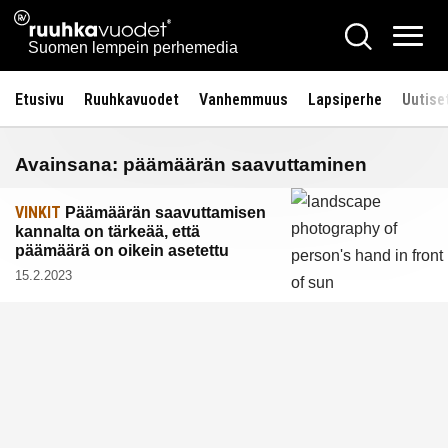
Siirry
Ruuhkavuodet.fi
Hae
sisältöön
Vali
Suomen lempein perhemedia
Etusivu
Ruuhkavuodet
Vanhemmuus
Lapsiperhe
Uutise
Avainsana:
päämäärän saavuttaminen
VINKIT
Päämäärän saavuttamisen
kannalta on tärkeää, että
päämäärä on oikein asetettu
15.2.2023