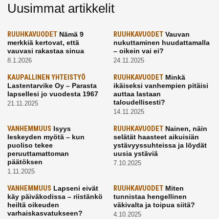
Uusimmat artikkelit
RUUHKAVUODET
Nämä 9
RUUHKAVUODET
Vauvan
merkkiä kertovat, että
nukuttaminen huudattamalla
vauvasi rakastaa sinua
– oikein vai ei?
8.1.2026
24.11.2025
KAUPALLINEN YHTEISTYÖ
RUUHKAVUODET
Minkä
Lastentarvike Oy – Parasta
ikäiseksi vanhempien pitäisi
lapsellesi jo vuodesta 1967
auttaa lastaan
taloudellisesti?
21.11.2025
14.11.2025
VANHEMMUUS
Isyys
RUUHKAVUODET
Nainen, näin
leskeyden myötä – kun
selätät haasteet aikuisiän
puoliso tekee
ystävyyssuhteissa ja löydät
peruuttamattoman
uusia ystäviä
päätöksen
7.10.2025
1.11.2025
VANHEMMUUS
Lapseni eivät
RUUHKAVUODET
Miten
käy päiväkodissa – riistänkö
tunnistaa hengellinen
heiltä oikeuden
väkivalta ja toipua siitä?
varhaiskasvatukseen?
4.10.2025