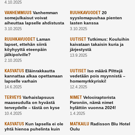
4.10.2025
VANHEMMUUS
Vanhemman
RUUHKAVUODET
20
somejulkaisut voivat
syyslomapuuhaa pienten
aiheuttaa lapselle ahdistusta
lasten kanssa
3.10.2025
3.10.2025
RUUHKAVUODET
Laman
UUTISET
Tutkimus: Kouluihin
lapset, ettehän siirrä
kaivataan takaisin kuria ja
köyhyyttä eteenpäin
järjestystä
jälkipolville?
13.9.2025
2.10.2025
KASVATUS
Eläinrakkautta
UUTISET
Iso määrä Pilttejä
kannattaa alkaa opettamaan
vedetään pois myynnistä –
lapselle varhain
homemyrkkyriski!
14.6.2025
12.4.2025
TERVEYS
Varhaislapsuus
NIMET
Velociraptorista
maaseudulla on hyvästä
Paroniin, nämä nimet
terveydelle – tästä on kyse
hylättiin vuonna 2024!
10.4.2025
1.4.2025
KASVATUS
Kun lapsella ei ole
MATKAILU
Radisson Blu Hotel
yhtä hienoa puhelinta kuin
Oulu
kavereilla
24.3.2025