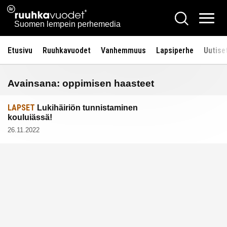
Siirry
Ruuhkavuodet.fi
Hae
sisältöön
Vali
Suomen lempein perhemedia
Etusivu
Ruuhkavuodet
Vanhemmuus
Lapsiperhe
Uutise
Avainsana:
oppimisen haasteet
LAPSET
Lukihäiriön tunnistaminen
kouluiässä!
26.11.2022