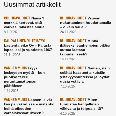
Uusimmat artikkelit
RUUHKAVUODET
Nämä 9
RUUHKAVUODET
Vauvan
merkkiä kertovat, että
nukuttaminen huudattamalla
vauvasi rakastaa sinua
– oikein vai ei?
8.1.2026
24.11.2025
KAUPALLINEN YHTEISTYÖ
RUUHKAVUODET
Minkä
Lastentarvike Oy – Parasta
ikäiseksi vanhempien pitäisi
lapsellesi jo vuodesta 1967
auttaa lastaan
taloudellisesti?
21.11.2025
14.11.2025
VANHEMMUUS
Isyys
RUUHKAVUODET
Nainen, näin
leskeyden myötä – kun
selätät haasteet aikuisiän
puoliso tekee
ystävyyssuhteissa ja löydät
peruuttamattoman
uusia ystäviä
päätöksen
7.10.2025
1.11.2025
VANHEMMUUS
Lapseni eivät
RUUHKAVUODET
Miten
käy päiväkodissa – riistänkö
tunnistaa hengellinen
heiltä oikeuden
väkivalta ja toipua siitä?
varhaiskasvatukseen?
4.10.2025