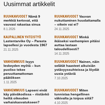
Uusimmat artikkelit
RUUHKAVUODET
Nämä 9
RUUHKAVUODET
Vauvan
merkkiä kertovat, että
nukuttaminen huudattamalla
vauvasi rakastaa sinua
– oikein vai ei?
8.1.2026
24.11.2025
KAUPALLINEN YHTEISTYÖ
RUUHKAVUODET
Minkä
Lastentarvike Oy – Parasta
ikäiseksi vanhempien pitäisi
lapsellesi jo vuodesta 1967
auttaa lastaan
taloudellisesti?
21.11.2025
14.11.2025
VANHEMMUUS
Isyys
RUUHKAVUODET
Nainen, näin
leskeyden myötä – kun
selätät haasteet aikuisiän
puoliso tekee
ystävyyssuhteissa ja löydät
peruuttamattoman
uusia ystäviä
päätöksen
7.10.2025
1.11.2025
VANHEMMUUS
Lapseni eivät
RUUHKAVUODET
Miten
käy päiväkodissa – riistänkö
tunnistaa hengellinen
heiltä oikeuden
väkivalta ja toipua siitä?
varhaiskasvatukseen?
4.10.2025