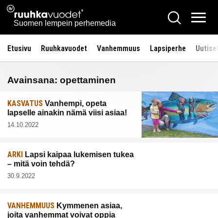
Siirry
Ruuhkavuodet.fi
Hae
sisältöön
Vali
Suomen lempein perhemedia
Etusivu
Ruuhkavuodet
Vanhemmuus
Lapsiperhe
Uutise
Avainsana:
opettaminen
KASVATUS
Vanhempi, opeta
lapselle ainakin nämä viisi asiaa!
14.10.2022
ARKI
Lapsi kaipaa lukemisen tukea
– mitä voin tehdä?
30.9.2022
VANHEMMUUS
Kymmenen asiaa,
joita vanhemmat voivat oppia