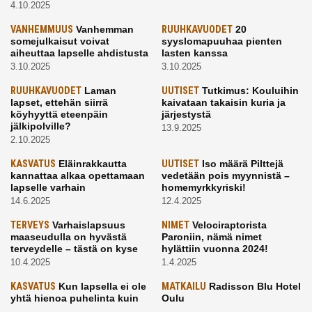
4.10.2025
VANHEMMUUS
Vanhemman
RUUHKAVUODET
20
somejulkaisut voivat
syyslomapuuhaa pienten
aiheuttaa lapselle ahdistusta
lasten kanssa
3.10.2025
3.10.2025
RUUHKAVUODET
Laman
UUTISET
Tutkimus: Kouluihin
lapset, ettehän siirrä
kaivataan takaisin kuria ja
köyhyyttä eteenpäin
järjestystä
jälkipolville?
13.9.2025
2.10.2025
KASVATUS
Eläinrakkautta
UUTISET
Iso määrä Pilttejä
kannattaa alkaa opettamaan
vedetään pois myynnistä –
lapselle varhain
homemyrkkyriski!
14.6.2025
12.4.2025
TERVEYS
Varhaislapsuus
NIMET
Velociraptorista
maaseudulla on hyvästä
Paroniin, nämä nimet
terveydelle – tästä on kyse
hylättiin vuonna 2024!
10.4.2025
1.4.2025
KASVATUS
Kun lapsella ei ole
MATKAILU
Radisson Blu Hotel
yhtä hienoa puhelinta kuin
Oulu
kavereilla
24.3.2025