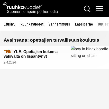
Siirry
Ruuhkavuodet.fi
Hae
sisältöön
Vali
Suomen lempein perhemedia
Etusivu
Ruuhkavuodet
Vanhemmuus
Lapsiperhe
Uutise
Avainsana:
opettajien turvallisuuskoulutus
TEINI
YLE: Opettajien kokema
väkivalta on lisääntynyt
2.4.2024