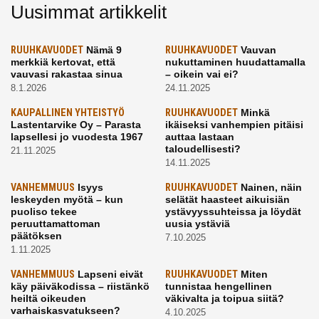
Uusimmat artikkelit
RUUHKAVUODET
Nämä 9
RUUHKAVUODET
Vauvan
merkkiä kertovat, että
nukuttaminen huudattamalla
vauvasi rakastaa sinua
– oikein vai ei?
8.1.2026
24.11.2025
KAUPALLINEN YHTEISTYÖ
RUUHKAVUODET
Minkä
Lastentarvike Oy – Parasta
ikäiseksi vanhempien pitäisi
lapsellesi jo vuodesta 1967
auttaa lastaan
taloudellisesti?
21.11.2025
14.11.2025
VANHEMMUUS
Isyys
RUUHKAVUODET
Nainen, näin
leskeyden myötä – kun
selätät haasteet aikuisiän
puoliso tekee
ystävyyssuhteissa ja löydät
peruuttamattoman
uusia ystäviä
päätöksen
7.10.2025
1.11.2025
VANHEMMUUS
Lapseni eivät
RUUHKAVUODET
Miten
käy päiväkodissa – riistänkö
tunnistaa hengellinen
heiltä oikeuden
väkivalta ja toipua siitä?
varhaiskasvatukseen?
4.10.2025