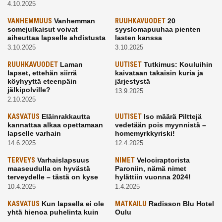
4.10.2025
VANHEMMUUS
Vanhemman
RUUHKAVUODET
20
somejulkaisut voivat
syyslomapuuhaa pienten
aiheuttaa lapselle ahdistusta
lasten kanssa
3.10.2025
3.10.2025
RUUHKAVUODET
Laman
UUTISET
Tutkimus: Kouluihin
lapset, ettehän siirrä
kaivataan takaisin kuria ja
köyhyyttä eteenpäin
järjestystä
jälkipolville?
13.9.2025
2.10.2025
KASVATUS
Eläinrakkautta
UUTISET
Iso määrä Pilttejä
kannattaa alkaa opettamaan
vedetään pois myynnistä –
lapselle varhain
homemyrkkyriski!
14.6.2025
12.4.2025
TERVEYS
Varhaislapsuus
NIMET
Velociraptorista
maaseudulla on hyvästä
Paroniin, nämä nimet
terveydelle – tästä on kyse
hylättiin vuonna 2024!
10.4.2025
1.4.2025
KASVATUS
Kun lapsella ei ole
MATKAILU
Radisson Blu Hotel
yhtä hienoa puhelinta kuin
Oulu
kavereilla
24.3.2025