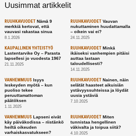
Uusimmat artikkelit
RUUHKAVUODET
Nämä 9
RUUHKAVUODET
Vauvan
merkkiä kertovat, että
nukuttaminen huudattamalla
vauvasi rakastaa sinua
– oikein vai ei?
8.1.2026
24.11.2025
KAUPALLINEN YHTEISTYÖ
RUUHKAVUODET
Minkä
Lastentarvike Oy – Parasta
ikäiseksi vanhempien pitäisi
lapsellesi jo vuodesta 1967
auttaa lastaan
taloudellisesti?
21.11.2025
14.11.2025
VANHEMMUUS
Isyys
RUUHKAVUODET
Nainen, näin
leskeyden myötä – kun
selätät haasteet aikuisiän
puoliso tekee
ystävyyssuhteissa ja löydät
peruuttamattoman
uusia ystäviä
päätöksen
7.10.2025
1.11.2025
VANHEMMUUS
Lapseni eivät
RUUHKAVUODET
Miten
käy päiväkodissa – riistänkö
tunnistaa hengellinen
heiltä oikeuden
väkivalta ja toipua siitä?
varhaiskasvatukseen?
4.10.2025