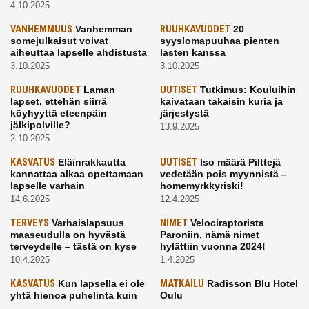
4.10.2025
VANHEMMUUS
Vanhemman
RUUHKAVUODET
20
somejulkaisut voivat
syyslomapuuhaa pienten
aiheuttaa lapselle ahdistusta
lasten kanssa
3.10.2025
3.10.2025
RUUHKAVUODET
Laman
UUTISET
Tutkimus: Kouluihin
lapset, ettehän siirrä
kaivataan takaisin kuria ja
köyhyyttä eteenpäin
järjestystä
jälkipolville?
13.9.2025
2.10.2025
KASVATUS
Eläinrakkautta
UUTISET
Iso määrä Pilttejä
kannattaa alkaa opettamaan
vedetään pois myynnistä –
lapselle varhain
homemyrkkyriski!
14.6.2025
12.4.2025
TERVEYS
Varhaislapsuus
NIMET
Velociraptorista
maaseudulla on hyvästä
Paroniin, nämä nimet
terveydelle – tästä on kyse
hylättiin vuonna 2024!
10.4.2025
1.4.2025
KASVATUS
Kun lapsella ei ole
MATKAILU
Radisson Blu Hotel
yhtä hienoa puhelinta kuin
Oulu
kavereilla
24.3.2025