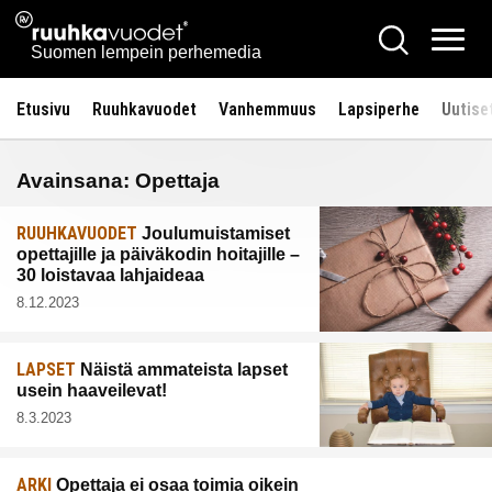
Siirry
Ruuhkavuodet.fi
Hae
sisältöön
Vali
Suomen lempein perhemedia
Etusivu
Ruuhkavuodet
Vanhemmuus
Lapsiperhe
Uutise
Avainsana:
Opettaja
RUUHKAVUODET
Joulumuistamiset
opettajille ja päiväkodin hoitajille –
30 loistavaa lahjaideaa
8.12.2023
LAPSET
Näistä ammateista lapset
usein haaveilevat!
8.3.2023
ARKI
Opettaja ei osaa toimia oikein