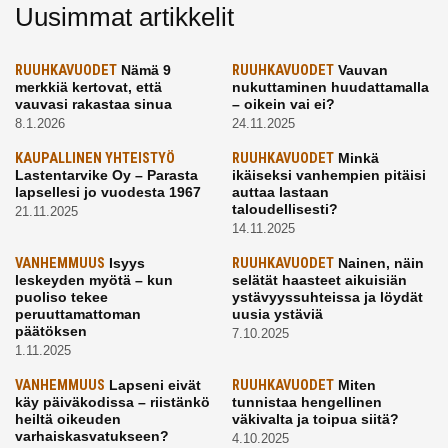
Uusimmat artikkelit
RUUHKAVUODET
Nämä 9
RUUHKAVUODET
Vauvan
merkkiä kertovat, että
nukuttaminen huudattamalla
vauvasi rakastaa sinua
– oikein vai ei?
8.1.2026
24.11.2025
KAUPALLINEN YHTEISTYÖ
RUUHKAVUODET
Minkä
Lastentarvike Oy – Parasta
ikäiseksi vanhempien pitäisi
lapsellesi jo vuodesta 1967
auttaa lastaan
taloudellisesti?
21.11.2025
14.11.2025
VANHEMMUUS
Isyys
RUUHKAVUODET
Nainen, näin
leskeyden myötä – kun
selätät haasteet aikuisiän
puoliso tekee
ystävyyssuhteissa ja löydät
peruuttamattoman
uusia ystäviä
päätöksen
7.10.2025
1.11.2025
VANHEMMUUS
Lapseni eivät
RUUHKAVUODET
Miten
käy päiväkodissa – riistänkö
tunnistaa hengellinen
heiltä oikeuden
väkivalta ja toipua siitä?
varhaiskasvatukseen?
4.10.2025