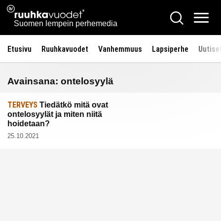
Siirry
Ruuhkavuodet.fi
Hae
sisältöön
Vali
Suomen lempein perhemedia
Etusivu
Ruuhkavuodet
Vanhemmuus
Lapsiperhe
Uutise
Avainsana:
ontelosyylä
TERVEYS
Tiedätkö mitä ovat
ontelosyylät ja miten niitä
hoidetaan?
25.10.2021