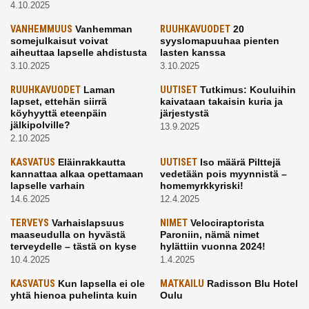
4.10.2025
VANHEMMUUS
Vanhemman
RUUHKAVUODET
20
somejulkaisut voivat
syyslomapuuhaa pienten
aiheuttaa lapselle ahdistusta
lasten kanssa
3.10.2025
3.10.2025
RUUHKAVUODET
Laman
UUTISET
Tutkimus: Kouluihin
lapset, ettehän siirrä
kaivataan takaisin kuria ja
köyhyyttä eteenpäin
järjestystä
jälkipolville?
13.9.2025
2.10.2025
KASVATUS
Eläinrakkautta
UUTISET
Iso määrä Pilttejä
kannattaa alkaa opettamaan
vedetään pois myynnistä –
lapselle varhain
homemyrkkyriski!
14.6.2025
12.4.2025
TERVEYS
Varhaislapsuus
NIMET
Velociraptorista
maaseudulla on hyvästä
Paroniin, nämä nimet
terveydelle – tästä on kyse
hylättiin vuonna 2024!
10.4.2025
1.4.2025
KASVATUS
Kun lapsella ei ole
MATKAILU
Radisson Blu Hotel
yhtä hienoa puhelinta kuin
Oulu
kavereilla
24.3.2025