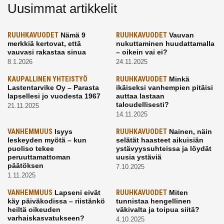
Uusimmat artikkelit
RUUHKAVUODET
Nämä 9
RUUHKAVUODET
Vauvan
merkkiä kertovat, että
nukuttaminen huudattamalla
vauvasi rakastaa sinua
– oikein vai ei?
8.1.2026
24.11.2025
KAUPALLINEN YHTEISTYÖ
RUUHKAVUODET
Minkä
Lastentarvike Oy – Parasta
ikäiseksi vanhempien pitäisi
lapsellesi jo vuodesta 1967
auttaa lastaan
taloudellisesti?
21.11.2025
14.11.2025
VANHEMMUUS
Isyys
RUUHKAVUODET
Nainen, näin
leskeyden myötä – kun
selätät haasteet aikuisiän
puoliso tekee
ystävyyssuhteissa ja löydät
peruuttamattoman
uusia ystäviä
päätöksen
7.10.2025
1.11.2025
VANHEMMUUS
Lapseni eivät
RUUHKAVUODET
Miten
käy päiväkodissa – riistänkö
tunnistaa hengellinen
heiltä oikeuden
väkivalta ja toipua siitä?
varhaiskasvatukseen?
4.10.2025