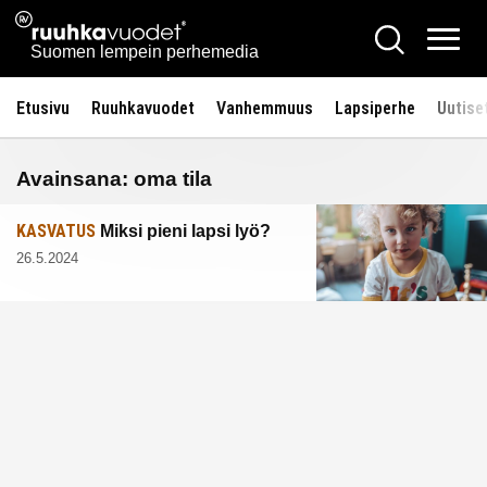
Siirry
Ruuhkavuodet.fi
Hae
sisältöön
Vali
Suomen lempein perhemedia
Etusivu
Ruuhkavuodet
Vanhemmuus
Lapsiperhe
Uutise
Avainsana:
oma tila
KASVATUS
Miksi pieni lapsi lyö?
26.5.2024