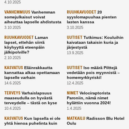
4.10.2025
VANHEMMUUS
Vanhemman
RUUHKAVUODET
20
somejulkaisut voivat
syyslomapuuhaa pienten
aiheuttaa lapselle ahdistusta
lasten kanssa
3.10.2025
3.10.2025
RUUHKAVUODET
Laman
UUTISET
Tutkimus: Kouluihin
lapset, ettehän siirrä
kaivataan takaisin kuria ja
köyhyyttä eteenpäin
järjestystä
jälkipolville?
13.9.2025
2.10.2025
KASVATUS
Eläinrakkautta
UUTISET
Iso määrä Pilttejä
kannattaa alkaa opettamaan
vedetään pois myynnistä –
lapselle varhain
homemyrkkyriski!
14.6.2025
12.4.2025
TERVEYS
Varhaislapsuus
NIMET
Velociraptorista
maaseudulla on hyvästä
Paroniin, nämä nimet
terveydelle – tästä on kyse
hylättiin vuonna 2024!
10.4.2025
1.4.2025
KASVATUS
Kun lapsella ei ole
MATKAILU
Radisson Blu Hotel
yhtä hienoa puhelinta kuin
Oulu
kavereilla
24.3.2025