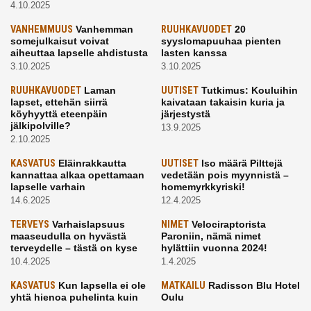
4.10.2025
VANHEMMUUS
Vanhemman
RUUHKAVUODET
20
somejulkaisut voivat
syyslomapuuhaa pienten
aiheuttaa lapselle ahdistusta
lasten kanssa
3.10.2025
3.10.2025
RUUHKAVUODET
Laman
UUTISET
Tutkimus: Kouluihin
lapset, ettehän siirrä
kaivataan takaisin kuria ja
köyhyyttä eteenpäin
järjestystä
jälkipolville?
13.9.2025
2.10.2025
KASVATUS
Eläinrakkautta
UUTISET
Iso määrä Pilttejä
kannattaa alkaa opettamaan
vedetään pois myynnistä –
lapselle varhain
homemyrkkyriski!
14.6.2025
12.4.2025
TERVEYS
Varhaislapsuus
NIMET
Velociraptorista
maaseudulla on hyvästä
Paroniin, nämä nimet
terveydelle – tästä on kyse
hylättiin vuonna 2024!
10.4.2025
1.4.2025
KASVATUS
Kun lapsella ei ole
MATKAILU
Radisson Blu Hotel
yhtä hienoa puhelinta kuin
Oulu
kavereilla
24.3.2025