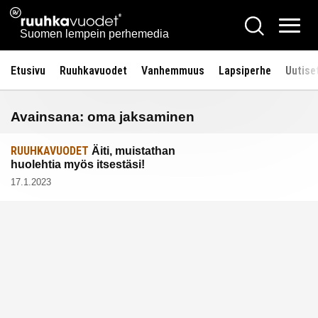
Siirry
Ruuhkavuodet.fi
Hae
sisältöön
Vali
Suomen lempein perhemedia
Etusivu
Ruuhkavuodet
Vanhemmuus
Lapsiperhe
Uutise
Avainsana:
oma jaksaminen
RUUHKAVUODET
Äiti, muistathan
huolehtia myös itsestäsi!
17.1.2023