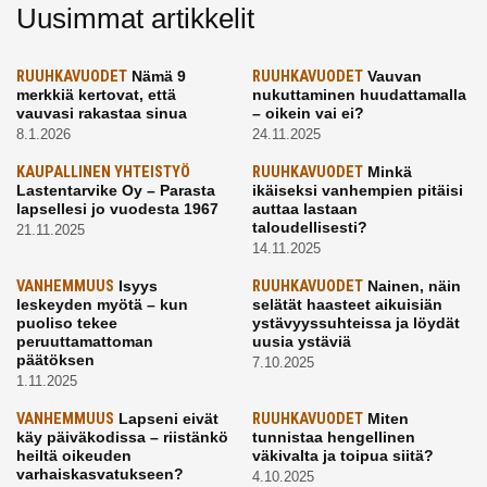
Uusimmat artikkelit
RUUHKAVUODET
Nämä 9
RUUHKAVUODET
Vauvan
merkkiä kertovat, että
nukuttaminen huudattamalla
vauvasi rakastaa sinua
– oikein vai ei?
8.1.2026
24.11.2025
KAUPALLINEN YHTEISTYÖ
RUUHKAVUODET
Minkä
Lastentarvike Oy – Parasta
ikäiseksi vanhempien pitäisi
lapsellesi jo vuodesta 1967
auttaa lastaan
taloudellisesti?
21.11.2025
14.11.2025
VANHEMMUUS
Isyys
RUUHKAVUODET
Nainen, näin
leskeyden myötä – kun
selätät haasteet aikuisiän
puoliso tekee
ystävyyssuhteissa ja löydät
peruuttamattoman
uusia ystäviä
päätöksen
7.10.2025
1.11.2025
VANHEMMUUS
Lapseni eivät
RUUHKAVUODET
Miten
käy päiväkodissa – riistänkö
tunnistaa hengellinen
heiltä oikeuden
väkivalta ja toipua siitä?
varhaiskasvatukseen?
4.10.2025