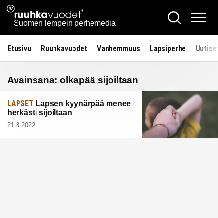
Siirry
Ruuhkavuodet.fi
Hae
sisältöön
Vali
Suomen lempein perhemedia
Etusivu
Ruuhkavuodet
Vanhemmuus
Lapsiperhe
Uutise
Avainsana:
olkapää sijoiltaan
LAPSET
Lapsen kyynärpää menee
herkästi sijoiltaan
21.8.2022