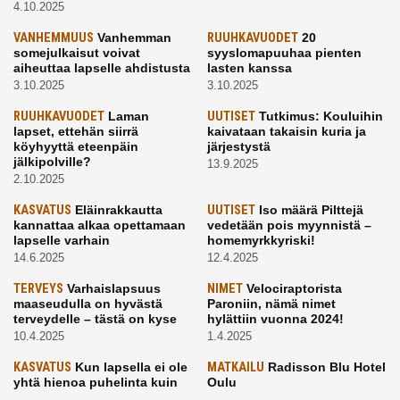
4.10.2025
VANHEMMUUS
Vanhemman
RUUHKAVUODET
20
somejulkaisut voivat
syyslomapuuhaa pienten
aiheuttaa lapselle ahdistusta
lasten kanssa
3.10.2025
3.10.2025
RUUHKAVUODET
Laman
UUTISET
Tutkimus: Kouluihin
lapset, ettehän siirrä
kaivataan takaisin kuria ja
köyhyyttä eteenpäin
järjestystä
jälkipolville?
13.9.2025
2.10.2025
KASVATUS
Eläinrakkautta
UUTISET
Iso määrä Pilttejä
kannattaa alkaa opettamaan
vedetään pois myynnistä –
lapselle varhain
homemyrkkyriski!
14.6.2025
12.4.2025
TERVEYS
Varhaislapsuus
NIMET
Velociraptorista
maaseudulla on hyvästä
Paroniin, nämä nimet
terveydelle – tästä on kyse
hylättiin vuonna 2024!
10.4.2025
1.4.2025
KASVATUS
Kun lapsella ei ole
MATKAILU
Radisson Blu Hotel
yhtä hienoa puhelinta kuin
Oulu
kavereilla
24.3.2025