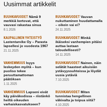
Uusimmat artikkelit
RUUHKAVUODET
Nämä 9
RUUHKAVUODET
Vauvan
merkkiä kertovat, että
nukuttaminen huudattamalla
vauvasi rakastaa sinua
– oikein vai ei?
8.1.2026
24.11.2025
KAUPALLINEN YHTEISTYÖ
RUUHKAVUODET
Minkä
Lastentarvike Oy – Parasta
ikäiseksi vanhempien pitäisi
lapsellesi jo vuodesta 1967
auttaa lastaan
taloudellisesti?
21.11.2025
14.11.2025
VANHEMMUUS
Isyys
RUUHKAVUODET
Nainen, näin
leskeyden myötä – kun
selätät haasteet aikuisiän
puoliso tekee
ystävyyssuhteissa ja löydät
peruuttamattoman
uusia ystäviä
päätöksen
7.10.2025
1.11.2025
VANHEMMUUS
Lapseni eivät
RUUHKAVUODET
Miten
käy päiväkodissa – riistänkö
tunnistaa hengellinen
heiltä oikeuden
väkivalta ja toipua siitä?
varhaiskasvatukseen?
4.10.2025