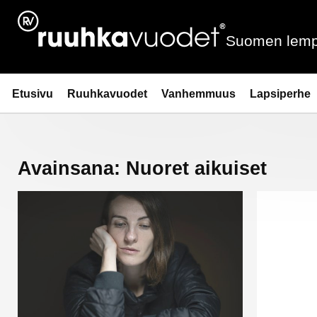
Siirry
sisältöön
Suomen lemp
Ruuhkavuodet.fi
Etusivu
Ruuhkavuodet
Vanhemmuus
Lapsiperhe
Avainsana:
Nuoret aikuiset