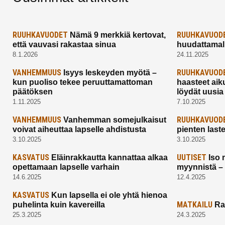
RUUHKAVUODET
RUUHKAVUOD
Nämä 9 merkkiä kertovat,
että vauvasi rakastaa sinua
huudattamall
8.1.2026
24.11.2025
VANHEMMUUS
RUUHKAVUOD
Isyys leskeyden myötä –
kun puoliso tekee peruuttamattoman
haasteet aik
päätöksen
löydät uusia
1.11.2025
7.10.2025
VANHEMMUUS
RUUHKAVUOD
Vanhemman somejulkaisut
voivat aiheuttaa lapselle ahdistusta
pienten last
3.10.2025
3.10.2025
KASVATUS
UUTISET
Eläinrakkautta kannattaa alkaa
Iso 
opettamaan lapselle varhain
myynnistä –
14.6.2025
12.4.2025
KASVATUS
Kun lapsella ei ole yhtä hienoa
MATKAILU
puhelinta kuin kavereilla
Ra
25.3.2025
24.3.2025