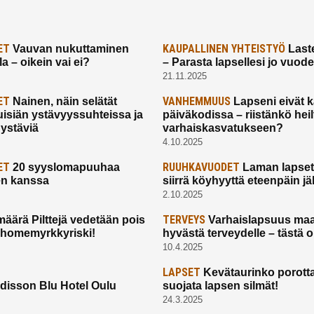
ET
KAUPALLINEN YHTEISTYÖ
Vauvan nukuttaminen
Laste
a – oikein vai ei?
– Parasta lapsellesi jo vuod
21.11.2025
ET
VANHEMMUUS
Nainen, näin selätät
Lapseni eivät 
uisiän ystävyyssuhteissa ja
päiväkodissa – riistänkö hei
 ystäviä
varhaiskasvatukseen?
4.10.2025
ET
RUUHKAVUODET
20 syyslomapuuhaa
Laman lapset,
en kanssa
siirrä köyhyyttä eteenpäin jäl
2.10.2025
TERVEYS
määrä Pilttejä vedetään pois
Varhaislapsuus maa
 homemyrkkyriski!
hyvästä terveydelle – tästä 
10.4.2025
LAPSET
Kevätaurinko porotta
disson Blu Hotel Oulu
suojata lapsen silmät!
24.3.2025