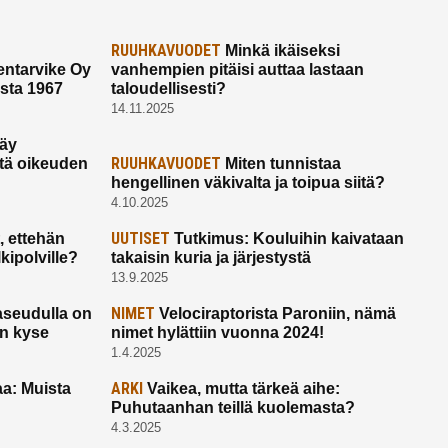
RUUHKAVUODET
Minkä ikäiseksi
ntarvike Oy
vanhempien pitäisi auttaa lastaan
esta 1967
taloudellisesti?
14.11.2025
käy
RUUHKAVUODET
ltä oikeuden
Miten tunnistaa
hengellinen väkivalta ja toipua siitä?
4.10.2025
UUTISET
 ettehän
Tutkimus: Kouluihin kaivataan
kipolville?
takaisin kuria ja järjestystä
13.9.2025
NIMET
seudulla on
Velociraptorista Paroniin, nämä
on kyse
nimet hylättiin vuonna 2024!
1.4.2025
ARKI
a: Muista
Vaikea, mutta tärkeä aihe:
Puhutaanhan teillä kuolemasta?
4.3.2025