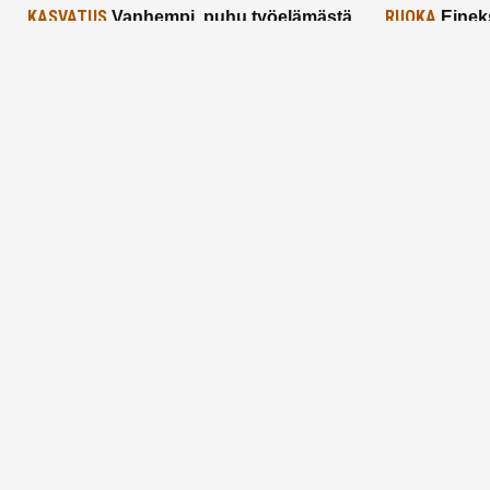
KASVATUS
RUOKA
Vanhempi, puhu työelämästä
Einek
lapselle – mutta mieti sanojasi!
asiat ja saa
25.2.2025
24.2.2025
Aitoa vertaistukea perhearkeen, lempeästi
myötäeläen
Facebook
Instagram
TikTok
X