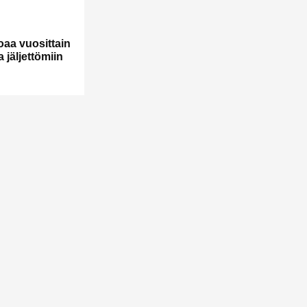
aa vuosittain
a jäljettömiin