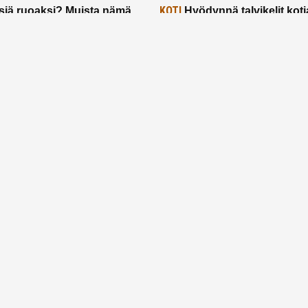
KOTI
siä ruoaksi? Muista nämä
Hyödynnä talvikelit koti
t paremman aterian
– 2 näppärää vinkkiä!
24.2.2025
Etusivu
Meistä
Ruuhkavuodet
Lapsiperhe
Vanhemmuus
Tietosuojalauseke
© 2026 Ruuhkavuodet.fi. Kaikki oikeudet pidätetään.