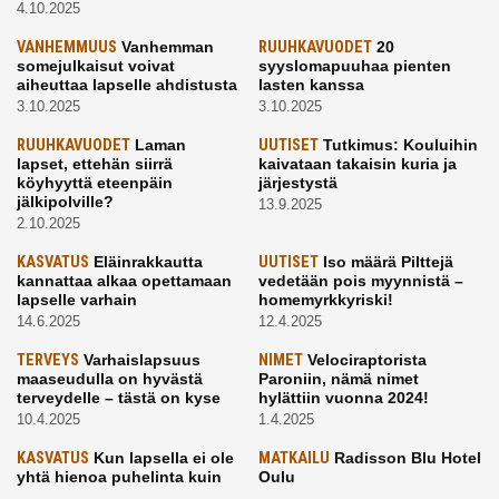
4.10.2025
VANHEMMUUS
Vanhemman
RUUHKAVUODET
20
somejulkaisut voivat
syyslomapuuhaa pienten
aiheuttaa lapselle ahdistusta
lasten kanssa
3.10.2025
3.10.2025
RUUHKAVUODET
Laman
UUTISET
Tutkimus: Kouluihin
lapset, ettehän siirrä
kaivataan takaisin kuria ja
köyhyyttä eteenpäin
järjestystä
jälkipolville?
13.9.2025
2.10.2025
KASVATUS
Eläinrakkautta
UUTISET
Iso määrä Pilttejä
kannattaa alkaa opettamaan
vedetään pois myynnistä –
lapselle varhain
homemyrkkyriski!
14.6.2025
12.4.2025
TERVEYS
Varhaislapsuus
NIMET
Velociraptorista
maaseudulla on hyvästä
Paroniin, nämä nimet
terveydelle – tästä on kyse
hylättiin vuonna 2024!
10.4.2025
1.4.2025
KASVATUS
Kun lapsella ei ole
MATKAILU
Radisson Blu Hotel
yhtä hienoa puhelinta kuin
Oulu
kavereilla
24.3.2025