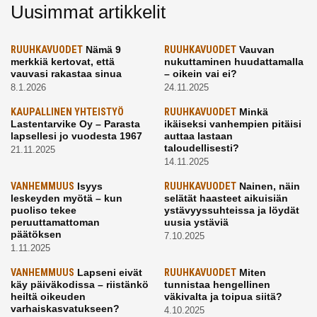
Uusimmat artikkelit
RUUHKAVUODET
Nämä 9
RUUHKAVUODET
Vauvan
merkkiä kertovat, että
nukuttaminen huudattamalla
vauvasi rakastaa sinua
– oikein vai ei?
8.1.2026
24.11.2025
KAUPALLINEN YHTEISTYÖ
RUUHKAVUODET
Minkä
Lastentarvike Oy – Parasta
ikäiseksi vanhempien pitäisi
lapsellesi jo vuodesta 1967
auttaa lastaan
taloudellisesti?
21.11.2025
14.11.2025
VANHEMMUUS
Isyys
RUUHKAVUODET
Nainen, näin
leskeyden myötä – kun
selätät haasteet aikuisiän
puoliso tekee
ystävyyssuhteissa ja löydät
peruuttamattoman
uusia ystäviä
päätöksen
7.10.2025
1.11.2025
VANHEMMUUS
Lapseni eivät
RUUHKAVUODET
Miten
käy päiväkodissa – riistänkö
tunnistaa hengellinen
heiltä oikeuden
väkivalta ja toipua siitä?
varhaiskasvatukseen?
4.10.2025