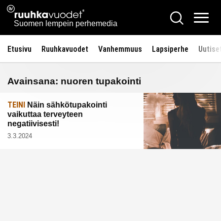
Siirry
Ruuhkavuodet.fi
Hae
sisältöön
Vali
Suomen lempein perhemedia
Etusivu
Ruuhkavuodet
Vanhemmuus
Lapsiperhe
Uutise
Avainsana:
nuoren tupakointi
TEINI
Näin sähkötupakointi
vaikuttaa terveyteen
negatiivisesti!
3.3.2024