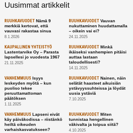
Uusimmat artikkelit
RUUHKAVUODET
Nämä 9
RUUHKAVUODET
Vauvan
merkkiä kertovat, että
nukuttaminen huudattamalla
vauvasi rakastaa sinua
– oikein vai ei?
8.1.2026
24.11.2025
KAUPALLINEN YHTEISTYÖ
RUUHKAVUODET
Minkä
Lastentarvike Oy – Parasta
ikäiseksi vanhempien pitäisi
lapsellesi jo vuodesta 1967
auttaa lastaan
taloudellisesti?
21.11.2025
14.11.2025
VANHEMMUUS
Isyys
RUUHKAVUODET
Nainen, näin
leskeyden myötä – kun
selätät haasteet aikuisiän
puoliso tekee
ystävyyssuhteissa ja löydät
peruuttamattoman
uusia ystäviä
päätöksen
7.10.2025
1.11.2025
VANHEMMUUS
Lapseni eivät
RUUHKAVUODET
Miten
käy päiväkodissa – riistänkö
tunnistaa hengellinen
heiltä oikeuden
väkivalta ja toipua siitä?
varhaiskasvatukseen?
4.10.2025