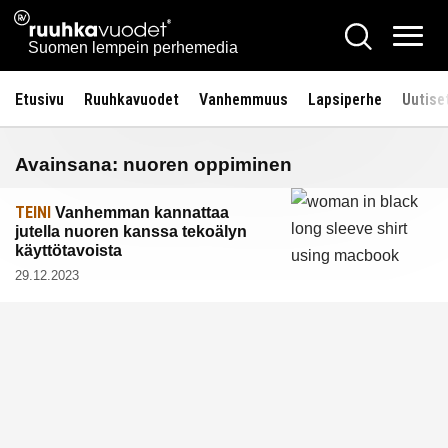
Siirry
Ruuhkavuodet.fi
Hae
sisältöön
Vali
Suomen lempein perhemedia
Etusivu
Ruuhkavuodet
Vanhemmuus
Lapsiperhe
Uutise
Avainsana:
nuoren oppiminen
TEINI
Vanhemman kannattaa
jutella nuoren kanssa tekoälyn
käyttötavoista
29.12.2023