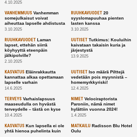
4.10.2025
VANHEMMUUS
Vanhemman
RUUHKAVUODET
20
somejulkaisut voivat
syyslomapuuhaa pienten
aiheuttaa lapselle ahdistusta
lasten kanssa
3.10.2025
3.10.2025
RUUHKAVUODET
Laman
UUTISET
Tutkimus: Kouluihin
lapset, ettehän siirrä
kaivataan takaisin kuria ja
köyhyyttä eteenpäin
järjestystä
jälkipolville?
13.9.2025
2.10.2025
KASVATUS
Eläinrakkautta
UUTISET
Iso määrä Pilttejä
kannattaa alkaa opettamaan
vedetään pois myynnistä –
lapselle varhain
homemyrkkyriski!
14.6.2025
12.4.2025
TERVEYS
Varhaislapsuus
NIMET
Velociraptorista
maaseudulla on hyvästä
Paroniin, nämä nimet
terveydelle – tästä on kyse
hylättiin vuonna 2024!
10.4.2025
1.4.2025
KASVATUS
Kun lapsella ei ole
MATKAILU
Radisson Blu Hotel
yhtä hienoa puhelinta kuin
Oulu
kavereilla
24.3.2025