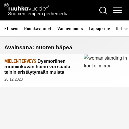
Siirry
Ruuhkavuodet.fi
Hae
sisältöön
Vali
Suomen lempein perhemedia
Etusivu
Ruuhkavuodet
Vanhemmuus
Lapsiperhe
Uutise
Avainsana:
nuoren häpeä
MIELENTERVEYS
Dysmorfinen
ruumiinkuvan häiriö voi saada
teinin eristäytymään muista
28.12.2023