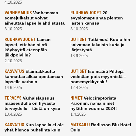
4.10.2025
VANHEMMUUS
Vanhemman
RUUHKAVUODET
20
somejulkaisut voivat
syyslomapuuhaa pienten
aiheuttaa lapselle ahdistusta
lasten kanssa
3.10.2025
3.10.2025
RUUHKAVUODET
Laman
UUTISET
Tutkimus: Kouluihin
lapset, ettehän siirrä
kaivataan takaisin kuria ja
köyhyyttä eteenpäin
järjestystä
jälkipolville?
13.9.2025
2.10.2025
KASVATUS
Eläinrakkautta
UUTISET
Iso määrä Pilttejä
kannattaa alkaa opettamaan
vedetään pois myynnistä –
lapselle varhain
homemyrkkyriski!
14.6.2025
12.4.2025
TERVEYS
Varhaislapsuus
NIMET
Velociraptorista
maaseudulla on hyvästä
Paroniin, nämä nimet
terveydelle – tästä on kyse
hylättiin vuonna 2024!
10.4.2025
1.4.2025
KASVATUS
Kun lapsella ei ole
MATKAILU
Radisson Blu Hotel
yhtä hienoa puhelinta kuin
Oulu
kavereilla
24.3.2025