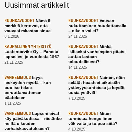
Uusimmat artikkelit
RUUHKAVUODET
Nämä 9
RUUHKAVUODET
Vauvan
merkkiä kertovat, että
nukuttaminen huudattamalla
vauvasi rakastaa sinua
– oikein vai ei?
8.1.2026
24.11.2025
KAUPALLINEN YHTEISTYÖ
RUUHKAVUODET
Minkä
Lastentarvike Oy – Parasta
ikäiseksi vanhempien pitäisi
lapsellesi jo vuodesta 1967
auttaa lastaan
taloudellisesti?
21.11.2025
14.11.2025
VANHEMMUUS
Isyys
RUUHKAVUODET
Nainen, näin
leskeyden myötä – kun
selätät haasteet aikuisiän
puoliso tekee
ystävyyssuhteissa ja löydät
peruuttamattoman
uusia ystäviä
päätöksen
7.10.2025
1.11.2025
VANHEMMUUS
Lapseni eivät
RUUHKAVUODET
Miten
käy päiväkodissa – riistänkö
tunnistaa hengellinen
heiltä oikeuden
väkivalta ja toipua siitä?
varhaiskasvatukseen?
4.10.2025