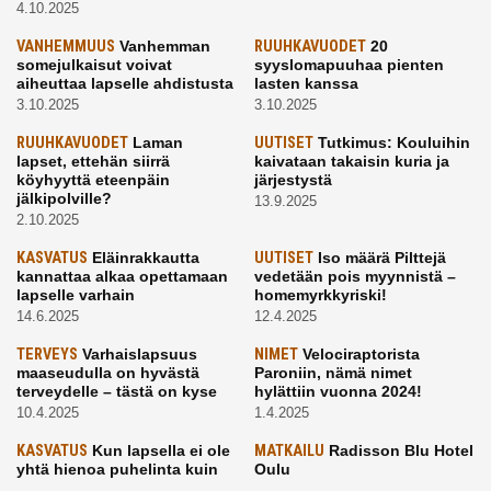
4.10.2025
VANHEMMUUS
Vanhemman
RUUHKAVUODET
20
somejulkaisut voivat
syyslomapuuhaa pienten
aiheuttaa lapselle ahdistusta
lasten kanssa
3.10.2025
3.10.2025
RUUHKAVUODET
Laman
UUTISET
Tutkimus: Kouluihin
lapset, ettehän siirrä
kaivataan takaisin kuria ja
köyhyyttä eteenpäin
järjestystä
jälkipolville?
13.9.2025
2.10.2025
KASVATUS
Eläinrakkautta
UUTISET
Iso määrä Pilttejä
kannattaa alkaa opettamaan
vedetään pois myynnistä –
lapselle varhain
homemyrkkyriski!
14.6.2025
12.4.2025
TERVEYS
Varhaislapsuus
NIMET
Velociraptorista
maaseudulla on hyvästä
Paroniin, nämä nimet
terveydelle – tästä on kyse
hylättiin vuonna 2024!
10.4.2025
1.4.2025
KASVATUS
Kun lapsella ei ole
MATKAILU
Radisson Blu Hotel
yhtä hienoa puhelinta kuin
Oulu
kavereilla
24.3.2025