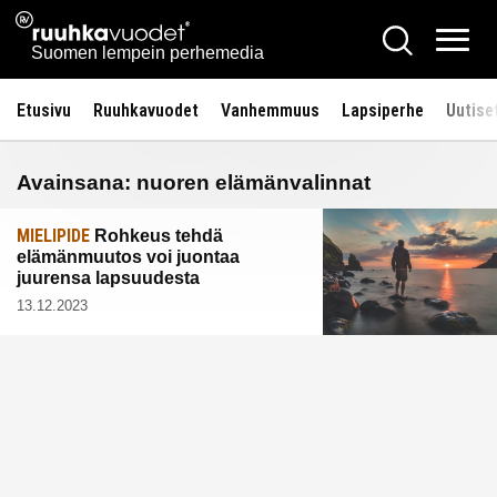
Siirry
Ruuhkavuodet.fi
Hae
sisältöön
Vali
Suomen lempein perhemedia
Etusivu
Ruuhkavuodet
Vanhemmuus
Lapsiperhe
Uutise
Avainsana:
nuoren elämänvalinnat
MIELIPIDE
Rohkeus tehdä
elämänmuutos voi juontaa
juurensa lapsuudesta
13.12.2023