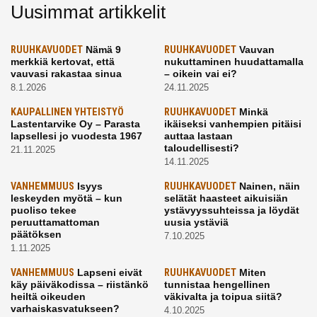
Uusimmat artikkelit
RUUHKAVUODET
Nämä 9
RUUHKAVUODET
Vauvan
merkkiä kertovat, että
nukuttaminen huudattamalla
vauvasi rakastaa sinua
– oikein vai ei?
8.1.2026
24.11.2025
KAUPALLINEN YHTEISTYÖ
RUUHKAVUODET
Minkä
Lastentarvike Oy – Parasta
ikäiseksi vanhempien pitäisi
lapsellesi jo vuodesta 1967
auttaa lastaan
taloudellisesti?
21.11.2025
14.11.2025
VANHEMMUUS
Isyys
RUUHKAVUODET
Nainen, näin
leskeyden myötä – kun
selätät haasteet aikuisiän
puoliso tekee
ystävyyssuhteissa ja löydät
peruuttamattoman
uusia ystäviä
päätöksen
7.10.2025
1.11.2025
VANHEMMUUS
Lapseni eivät
RUUHKAVUODET
Miten
käy päiväkodissa – riistänkö
tunnistaa hengellinen
heiltä oikeuden
väkivalta ja toipua siitä?
varhaiskasvatukseen?
4.10.2025