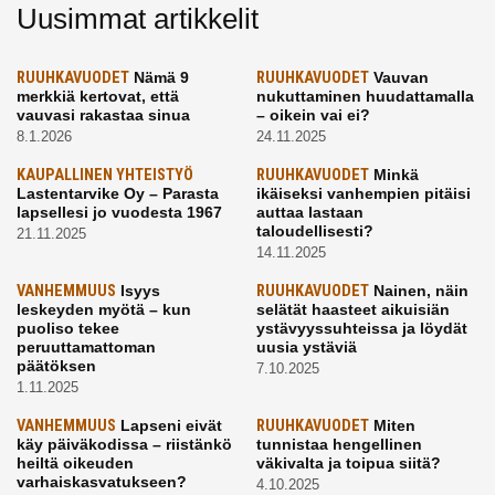
Uusimmat artikkelit
RUUHKAVUODET
Nämä 9
RUUHKAVUODET
Vauvan
merkkiä kertovat, että
nukuttaminen huudattamalla
vauvasi rakastaa sinua
– oikein vai ei?
8.1.2026
24.11.2025
KAUPALLINEN YHTEISTYÖ
RUUHKAVUODET
Minkä
Lastentarvike Oy – Parasta
ikäiseksi vanhempien pitäisi
lapsellesi jo vuodesta 1967
auttaa lastaan
taloudellisesti?
21.11.2025
14.11.2025
VANHEMMUUS
Isyys
RUUHKAVUODET
Nainen, näin
leskeyden myötä – kun
selätät haasteet aikuisiän
puoliso tekee
ystävyyssuhteissa ja löydät
peruuttamattoman
uusia ystäviä
päätöksen
7.10.2025
1.11.2025
VANHEMMUUS
Lapseni eivät
RUUHKAVUODET
Miten
käy päiväkodissa – riistänkö
tunnistaa hengellinen
heiltä oikeuden
väkivalta ja toipua siitä?
varhaiskasvatukseen?
4.10.2025