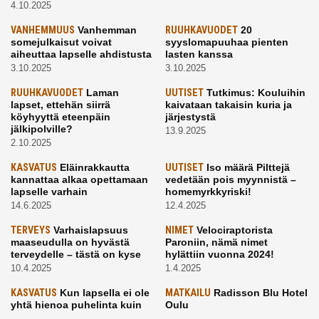
4.10.2025
VANHEMMUUS
Vanhemman
RUUHKAVUODET
20
somejulkaisut voivat
syyslomapuuhaa pienten
aiheuttaa lapselle ahdistusta
lasten kanssa
3.10.2025
3.10.2025
RUUHKAVUODET
Laman
UUTISET
Tutkimus: Kouluihin
lapset, ettehän siirrä
kaivataan takaisin kuria ja
köyhyyttä eteenpäin
järjestystä
jälkipolville?
13.9.2025
2.10.2025
KASVATUS
Eläinrakkautta
UUTISET
Iso määrä Pilttejä
kannattaa alkaa opettamaan
vedetään pois myynnistä –
lapselle varhain
homemyrkkyriski!
14.6.2025
12.4.2025
TERVEYS
Varhaislapsuus
NIMET
Velociraptorista
maaseudulla on hyvästä
Paroniin, nämä nimet
terveydelle – tästä on kyse
hylättiin vuonna 2024!
10.4.2025
1.4.2025
KASVATUS
Kun lapsella ei ole
MATKAILU
Radisson Blu Hotel
yhtä hienoa puhelinta kuin
Oulu
kavereilla
24.3.2025