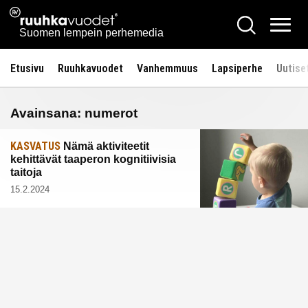
Siirry
Ruuhkavuodet.fi
Hae
sisältöön
Vali
Suomen lempein perhemedia
Etusivu
Ruuhkavuodet
Vanhemmuus
Lapsiperhe
Uutise
Avainsana:
numerot
KASVATUS
Nämä aktiviteetit
kehittävät taaperon kognitiivisia
taitoja
15.2.2024