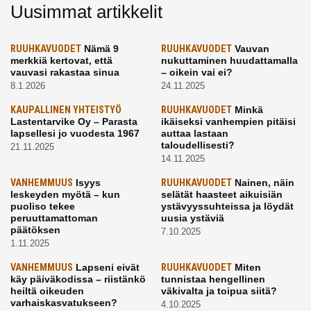
Uusimmat artikkelit
RUUHKAVUODET
Nämä 9
RUUHKAVUODET
Vauvan
merkkiä kertovat, että
nukuttaminen huudattamalla
vauvasi rakastaa sinua
– oikein vai ei?
8.1.2026
24.11.2025
KAUPALLINEN YHTEISTYÖ
RUUHKAVUODET
Minkä
Lastentarvike Oy – Parasta
ikäiseksi vanhempien pitäisi
lapsellesi jo vuodesta 1967
auttaa lastaan
taloudellisesti?
21.11.2025
14.11.2025
VANHEMMUUS
Isyys
RUUHKAVUODET
Nainen, näin
leskeyden myötä – kun
selätät haasteet aikuisiän
puoliso tekee
ystävyyssuhteissa ja löydät
peruuttamattoman
uusia ystäviä
päätöksen
7.10.2025
1.11.2025
VANHEMMUUS
Lapseni eivät
RUUHKAVUODET
Miten
käy päiväkodissa – riistänkö
tunnistaa hengellinen
heiltä oikeuden
väkivalta ja toipua siitä?
varhaiskasvatukseen?
4.10.2025