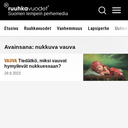
Siirry
Ruuhkavuodet.fi
Hae
sisältöön
Vali
Suomen lempein perhemedia
Etusivu
Ruuhkavuodet
Vanhemmuus
Lapsiperhe
Uutise
Avainsana:
nukkuva vauva
VAUVA
Tiedätkö, miksi vauvat
hymyilevät nukkuessaan?
29.9.2023