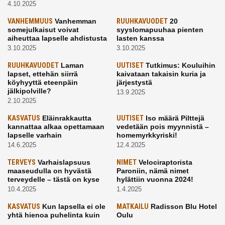
4.10.2025
VANHEMMUUS
Vanhemman
RUUHKAVUODET
20
somejulkaisut voivat
syyslomapuuhaa pienten
aiheuttaa lapselle ahdistusta
lasten kanssa
3.10.2025
3.10.2025
RUUHKAVUODET
Laman
UUTISET
Tutkimus: Kouluihin
lapset, ettehän siirrä
kaivataan takaisin kuria ja
köyhyyttä eteenpäin
järjestystä
jälkipolville?
13.9.2025
2.10.2025
KASVATUS
Eläinrakkautta
UUTISET
Iso määrä Pilttejä
kannattaa alkaa opettamaan
vedetään pois myynnistä –
lapselle varhain
homemyrkkyriski!
14.6.2025
12.4.2025
TERVEYS
Varhaislapsuus
NIMET
Velociraptorista
maaseudulla on hyvästä
Paroniin, nämä nimet
terveydelle – tästä on kyse
hylättiin vuonna 2024!
10.4.2025
1.4.2025
KASVATUS
Kun lapsella ei ole
MATKAILU
Radisson Blu Hotel
yhtä hienoa puhelinta kuin
Oulu
kavereilla
24.3.2025