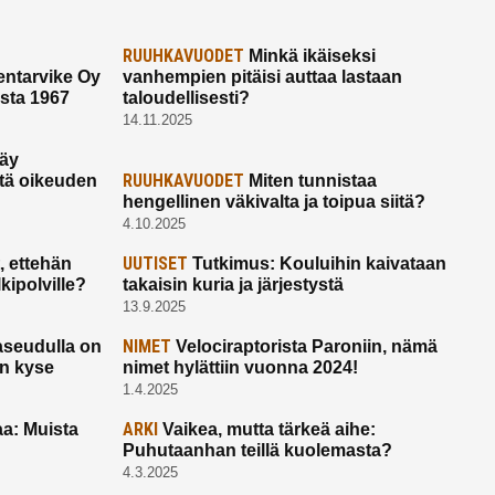
RUUHKAVUODET
Minkä ikäiseksi
ntarvike Oy
vanhempien pitäisi auttaa lastaan
esta 1967
taloudellisesti?
14.11.2025
käy
RUUHKAVUODET
ltä oikeuden
Miten tunnistaa
hengellinen väkivalta ja toipua siitä?
4.10.2025
UUTISET
 ettehän
Tutkimus: Kouluihin kaivataan
kipolville?
takaisin kuria ja järjestystä
13.9.2025
NIMET
seudulla on
Velociraptorista Paroniin, nämä
on kyse
nimet hylättiin vuonna 2024!
1.4.2025
ARKI
a: Muista
Vaikea, mutta tärkeä aihe:
Puhutaanhan teillä kuolemasta?
4.3.2025