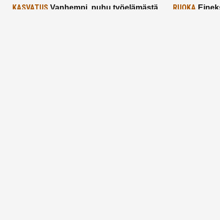
KASVATUS
RUOKA
Vanhempi, puhu työelämästä
Einek
lapselle – mutta mieti sanojasi!
asiat ja saa
25.2.2025
24.2.2025
Aitoa vertaistukea perhearkeen, lempeästi
myötäeläen
Facebook
Instagram
TikTok
X