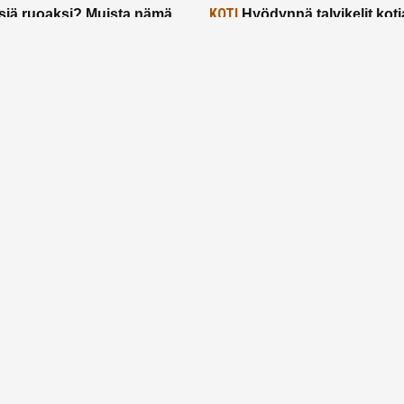
KOTI
siä ruoaksi? Muista nämä
Hyödynnä talvikelit koti
t paremman aterian
– 2 näppärää vinkkiä!
24.2.2025
Etusivu
Meistä
Ruuhkavuodet
Lapsiperhe
Vanhemmuus
Tietosuojalauseke
© 2026 Ruuhkavuodet.fi. Kaikki oikeudet pidätetään.