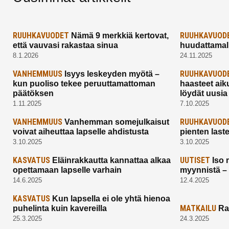
RUUHKAVUODET
RUUHKAVUOD
Nämä 9 merkkiä kertovat,
että vauvasi rakastaa sinua
huudattamall
8.1.2026
24.11.2025
VANHEMMUUS
RUUHKAVUOD
Isyys leskeyden myötä –
kun puoliso tekee peruuttamattoman
haasteet aik
päätöksen
löydät uusia
1.11.2025
7.10.2025
VANHEMMUUS
RUUHKAVUOD
Vanhemman somejulkaisut
voivat aiheuttaa lapselle ahdistusta
pienten last
3.10.2025
3.10.2025
KASVATUS
UUTISET
Eläinrakkautta kannattaa alkaa
Iso 
opettamaan lapselle varhain
myynnistä –
14.6.2025
12.4.2025
KASVATUS
Kun lapsella ei ole yhtä hienoa
MATKAILU
puhelinta kuin kavereilla
Ra
25.3.2025
24.3.2025