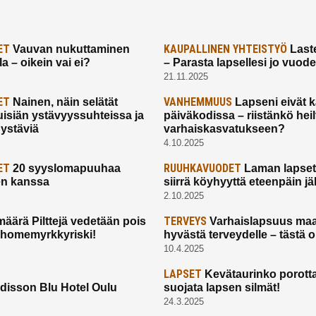
ET
KAUPALLINEN YHTEISTYÖ
Vauvan nukuttaminen
Laste
a – oikein vai ei?
– Parasta lapsellesi jo vuod
21.11.2025
ET
VANHEMMUUS
Nainen, näin selätät
Lapseni eivät 
uisiän ystävyyssuhteissa ja
päiväkodissa – riistänkö hei
 ystäviä
varhaiskasvatukseen?
4.10.2025
ET
RUUHKAVUODET
20 syyslomapuuhaa
Laman lapset,
en kanssa
siirrä köyhyyttä eteenpäin jäl
2.10.2025
TERVEYS
määrä Pilttejä vedetään pois
Varhaislapsuus maa
 homemyrkkyriski!
hyvästä terveydelle – tästä 
10.4.2025
LAPSET
Kevätaurinko porotta
disson Blu Hotel Oulu
suojata lapsen silmät!
24.3.2025