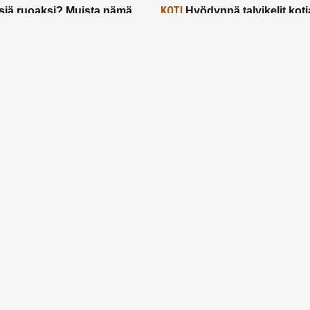
KOTI
siä ruoaksi? Muista nämä
Hyödynnä talvikelit koti
t paremman aterian
– 2 näppärää vinkkiä!
24.2.2025
Etusivu
Meistä
Ruuhkavuodet
Lapsiperhe
Vanhemmuus
Tietosuojalauseke
© 2026 Ruuhkavuodet.fi. Kaikki oikeudet pidätetään.