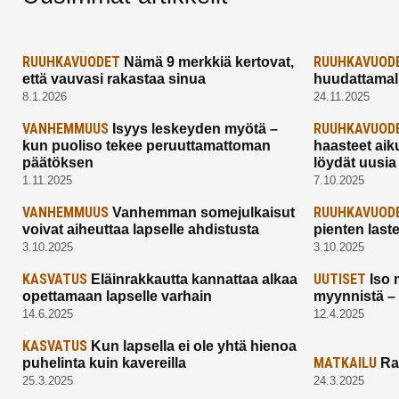
RUUHKAVUODET
RUUHKAVUOD
Nämä 9 merkkiä kertovat,
että vauvasi rakastaa sinua
huudattamall
8.1.2026
24.11.2025
VANHEMMUUS
RUUHKAVUOD
Isyys leskeyden myötä –
kun puoliso tekee peruuttamattoman
haasteet aik
päätöksen
löydät uusia
1.11.2025
7.10.2025
VANHEMMUUS
RUUHKAVUOD
Vanhemman somejulkaisut
voivat aiheuttaa lapselle ahdistusta
pienten last
3.10.2025
3.10.2025
KASVATUS
UUTISET
Eläinrakkautta kannattaa alkaa
Iso 
opettamaan lapselle varhain
myynnistä –
14.6.2025
12.4.2025
KASVATUS
Kun lapsella ei ole yhtä hienoa
MATKAILU
puhelinta kuin kavereilla
Ra
25.3.2025
24.3.2025