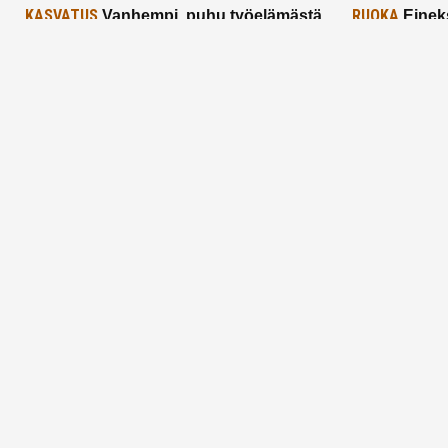
KASVATUS
RUOKA
Vanhempi, puhu työelämästä
Einek
lapselle – mutta mieti sanojasi!
asiat ja saa
25.2.2025
24.2.2025
Aitoa vertaistukea perhearkeen, lempeästi
myötäeläen
Facebook
Instagram
TikTok
X