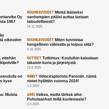
RUUHKAVUODET
Minkä ikäiseksi
ntarvike Oy
vanhempien pitäisi auttaa lastaan
esta 1967
taloudellisesti?
14.11.2025
käy
RUUHKAVUODET
ltä oikeuden
Miten tunnistaa
hengellinen väkivalta ja toipua siitä?
4.10.2025
UUTISET
 ettehän
Tutkimus: Kouluihin kaivataan
kipolville?
takaisin kuria ja järjestystä
13.9.2025
NIMET
seudulla on
Velociraptorista Paroniin, nämä
on kyse
nimet hylättiin vuonna 2024!
1.4.2025
ARKI
a: Muista
Vaikea, mutta tärkeä aihe:
Puhutaanhan teillä kuolemasta?
4.3.2025