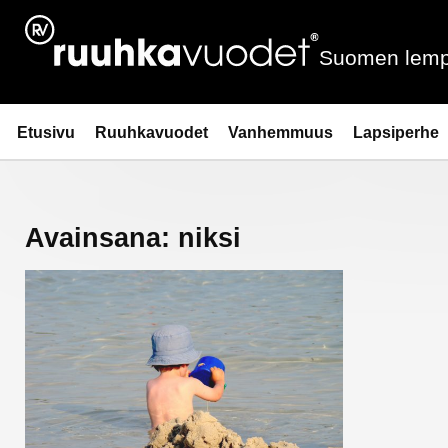
Siirry
sisältöön
Suomen lemp
Ruuhkavuodet.fi
Etusivu
Ruuhkavuodet
Vanhemmuus
Lapsiperhe
Avainsana:
niksi