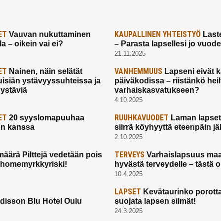
ET
KAUPALLINEN YHTEISTYÖ
Vauvan nukuttaminen
Laste
a – oikein vai ei?
– Parasta lapsellesi jo vuod
21.11.2025
ET
VANHEMMUUS
Nainen, näin selätät
Lapseni eivät 
uisiän ystävyyssuhteissa ja
päiväkodissa – riistänkö hei
 ystäviä
varhaiskasvatukseen?
4.10.2025
ET
RUUHKAVUODET
20 syyslomapuuhaa
Laman lapset,
en kanssa
siirrä köyhyyttä eteenpäin jäl
2.10.2025
TERVEYS
määrä Pilttejä vedetään pois
Varhaislapsuus maa
 homemyrkkyriski!
hyvästä terveydelle – tästä 
10.4.2025
LAPSET
Kevätaurinko porotta
disson Blu Hotel Oulu
suojata lapsen silmät!
24.3.2025