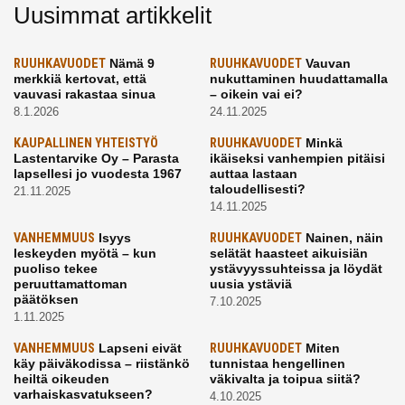
Uusimmat artikkelit
RUUHKAVUODET
Nämä 9
RUUHKAVUODET
Vauvan
merkkiä kertovat, että
nukuttaminen huudattamalla
vauvasi rakastaa sinua
– oikein vai ei?
8.1.2026
24.11.2025
KAUPALLINEN YHTEISTYÖ
RUUHKAVUODET
Minkä
Lastentarvike Oy – Parasta
ikäiseksi vanhempien pitäisi
lapsellesi jo vuodesta 1967
auttaa lastaan
taloudellisesti?
21.11.2025
14.11.2025
VANHEMMUUS
Isyys
RUUHKAVUODET
Nainen, näin
leskeyden myötä – kun
selätät haasteet aikuisiän
puoliso tekee
ystävyyssuhteissa ja löydät
peruuttamattoman
uusia ystäviä
päätöksen
7.10.2025
1.11.2025
VANHEMMUUS
Lapseni eivät
RUUHKAVUODET
Miten
käy päiväkodissa – riistänkö
tunnistaa hengellinen
heiltä oikeuden
väkivalta ja toipua siitä?
varhaiskasvatukseen?
4.10.2025