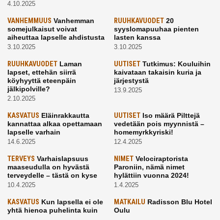
4.10.2025
VANHEMMUUS
Vanhemman
RUUHKAVUODET
20
somejulkaisut voivat
syyslomapuuhaa pienten
aiheuttaa lapselle ahdistusta
lasten kanssa
3.10.2025
3.10.2025
RUUHKAVUODET
Laman
UUTISET
Tutkimus: Kouluihin
lapset, ettehän siirrä
kaivataan takaisin kuria ja
köyhyyttä eteenpäin
järjestystä
jälkipolville?
13.9.2025
2.10.2025
KASVATUS
Eläinrakkautta
UUTISET
Iso määrä Pilttejä
kannattaa alkaa opettamaan
vedetään pois myynnistä –
lapselle varhain
homemyrkkyriski!
14.6.2025
12.4.2025
TERVEYS
Varhaislapsuus
NIMET
Velociraptorista
maaseudulla on hyvästä
Paroniin, nämä nimet
terveydelle – tästä on kyse
hylättiin vuonna 2024!
10.4.2025
1.4.2025
KASVATUS
Kun lapsella ei ole
MATKAILU
Radisson Blu Hotel
yhtä hienoa puhelinta kuin
Oulu
kavereilla
24.3.2025