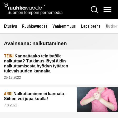
Siirry
Ruuhkavuodet.fi
Hae
sisältöön
Vali
Suomen lempein perhemedia
Etusivu
Ruuhkavuodet
Vanhemmuus
Lapsiperhe
Uutise
Avainsana:
nalkuttaminen
TEINI
Kannattaako teinitytölle
nalkuttaa? Tutkimus löysi äidin
nalkuttamisesta hyödyn tyttären
tulevaisuuden kannalta
29.12.2022
ARKI
Nalkuttaminen ei kannata –
Siihen voi jopa kuolla!
7.8.2022